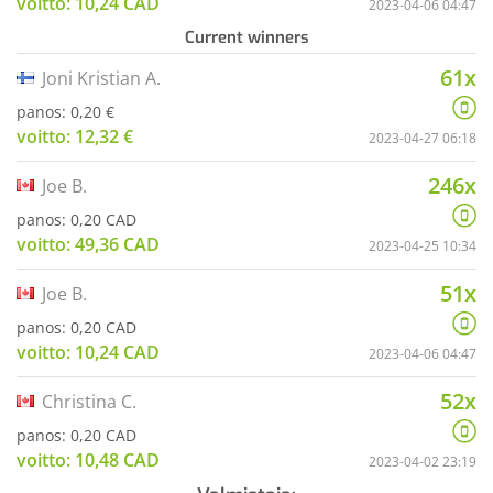
voitto: 10,24 CAD
2023-04-06 04:47
Current winners
61x
Joni Kristian A.
panos: 0,20 €
voitto: 12,32 €
2023-04-27 06:18
246x
Joe B.
panos: 0,20 CAD
voitto: 49,36 CAD
2023-04-25 10:34
51x
Joe B.
panos: 0,20 CAD
voitto: 10,24 CAD
2023-04-06 04:47
52x
Christina C.
panos: 0,20 CAD
voitto: 10,48 CAD
2023-04-02 23:19