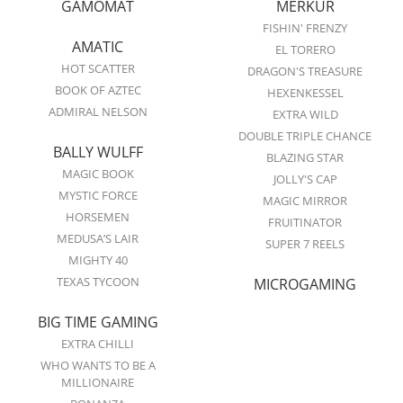
GAMOMAT
MERKUR
FISHIN' FRENZY
AMATIC
EL TORERO
HOT SCATTER
DRAGON'S TREASURE
BOOK OF AZTEC
HEXENKESSEL
ADMIRAL NELSON
EXTRA WILD
DOUBLE TRIPLE CHANCE
BALLY WULFF
BLAZING STAR
MAGIC BOOK
JOLLY'S CAP
MYSTIC FORCE
MAGIC MIRROR
HORSEMEN
FRUITINATOR
MEDUSA’S LAIR
SUPER 7 REELS
MIGHTY 40
TEXAS TYCOON
MICROGAMING
BIG TIME GAMING
EXTRA CHILLI
WHO WANTS TO BE A
MILLIONAIRE