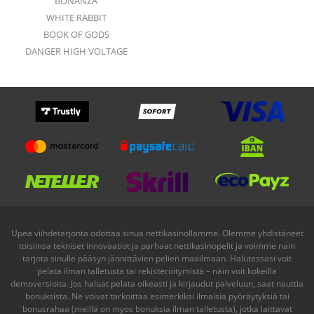
BONANZA
WHITE RABBIT
BOOK OF GODS
DANGER HIGH VOLTAGE
Upea viihdetarjonta odottaa sinua nettikasinollamme. Olemme yhdistäneet
toisiinsa tekniset innovaatiot ja parhaat nettikasinopelit ja voimme näin
tarjota sinulle pääsyn jännittävien pelien maailmaan. Halutessasi voit
pelata ilman talletusta tai rekisteröitymistä – näin voit kokeilla
demoversioita. Jos haluat pelata oikeasti ja kirjaudut palveluun, saat nauttia
bonuksista. Ne voivat tarkoittaa esimerkiksi ilmaisia pyöräytyksiä tai
bonusrahaa (meillä on myös bonuksia ilman talletusta), jotka laittavat