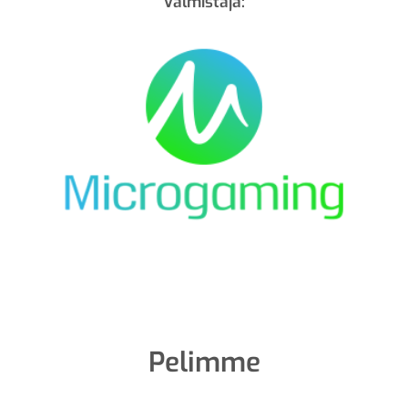
Valmistaja:
Pelimme