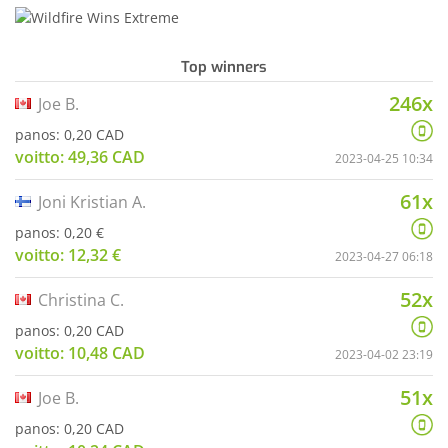
Top winners
246x
Joe B.
panos: 0,20 CAD
voitto: 49,36 CAD
2023-04-25 10:34
61x
Joni Kristian A.
panos: 0,20 €
voitto: 12,32 €
2023-04-27 06:18
52x
Christina C.
panos: 0,20 CAD
voitto: 10,48 CAD
2023-04-02 23:19
51x
Joe B.
panos: 0,20 CAD