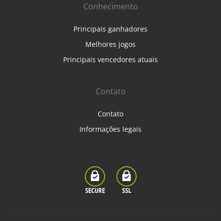
Conhecimento
Principais ganhadores
Melhores jogos
Principais vencedores atuais
Contato
Contato
Informações legais