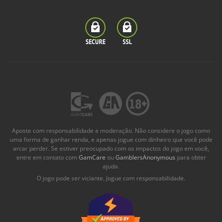
Aposte com responsabilidade e moderação. Não considere o jogo como
uma forma de ganhar renda, e apenas jogue com dinheiro que você pode
arcar perder. Se estiver preocupado com os impactos do jogo em você,
entre em contato com
GamCare
ou
GamblersAnonymous
para obter
ajuda.
O jogo pode ser viciante. Jogue com responsabilidade.