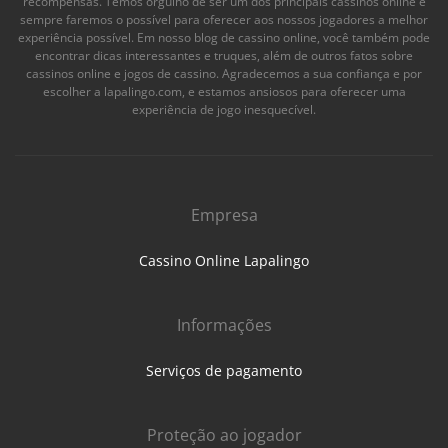
recompensas. Temos orgulho de ser um dos principais cassinos online e
sempre faremos o possível para oferecer aos nossos jogadores a melhor
experiência possível. Em nosso blog de cassino online, você também pode
encontrar dicas interessantes e truques, além de outros fatos sobre
cassinos online e jogos de cassino. Agradecemos a sua confiança e por
escolher a lapalingo.com, e estamos ansiosos para oferecer uma
experiência de jogo inesquecível.
Empresa
Cassino Online Lapalingo
Informações
Serviços de pagamento
Proteção ao jogador