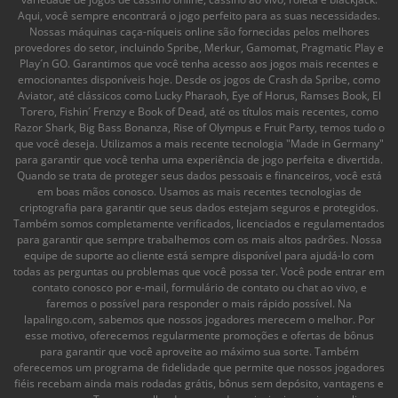
Aqui, você sempre encontrará o jogo perfeito para as suas necessidades.
Nossas máquinas caça-níqueis online são fornecidas pelos melhores
provedores do setor, incluindo Spribe, Merkur, Gamomat, Pragmatic Play e
Play´n GO. Garantimos que você tenha acesso aos jogos mais recentes e
emocionantes disponíveis hoje. Desde os jogos de Crash da Spribe, como
Aviator, até clássicos como Lucky Pharaoh, Eye of Horus, Ramses Book, El
Torero, Fishin´ Frenzy e Book of Dead, até os títulos mais recentes, como
Razor Shark, Big Bass Bonanza, Rise of Olympus e Fruit Party, temos tudo o
que você deseja. Utilizamos a mais recente tecnologia "Made in Germany"
para garantir que você tenha uma experiência de jogo perfeita e divertida.
Quando se trata de proteger seus dados pessoais e financeiros, você está
em boas mãos conosco. Usamos as mais recentes tecnologias de
criptografia para garantir que seus dados estejam seguros e protegidos.
Também somos completamente verificados, licenciados e regulamentados
para garantir que sempre trabalhemos com os mais altos padrões. Nossa
equipe de suporte ao cliente está sempre disponível para ajudá-lo com
todas as perguntas ou problemas que você possa ter. Você pode entrar em
contato conosco por e-mail, formulário de contato ou chat ao vivo, e
faremos o possível para responder o mais rápido possível. Na
lapalingo.com, sabemos que nossos jogadores merecem o melhor. Por
esse motivo, oferecemos regularmente promoções e ofertas de bônus
para garantir que você aproveite ao máximo sua sorte. Também
oferecemos um programa de fidelidade que permite que nossos jogadores
fiéis recebam ainda mais rodadas grátis, bônus sem depósito, vantagens e