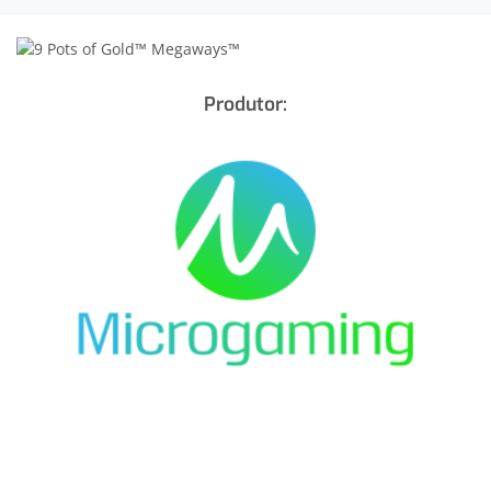
Produtor: