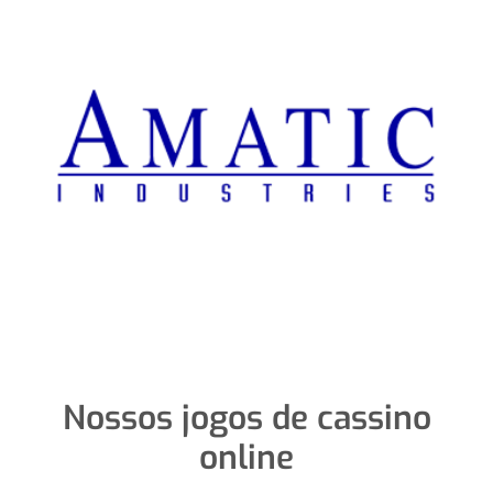
Nossos jogos de cassino
online