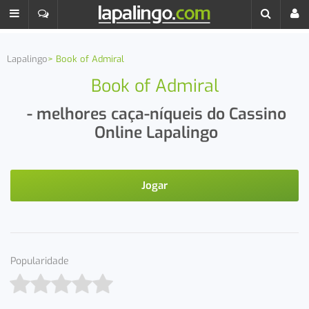
Lapalingo
Book of Admiral
Book of Admiral
- melhores caça-níqueis do Cassino
Online Lapalingo
Jogar
Popularidade