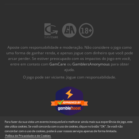
Aposte com responsabilidade e moderação. Não considere o jogo como
uma forma de ganhar renda, e apenas jogue com dinheiro que você pode
arcar perder. Se estiver preocupado com os impactos do jogo em você,
entre em contato com
GamCare
ou
GamblersAnonymous
para obter
ajuda.
O jogo pode ser viciante. Jogue com responsabilidade.
Para fazer da sua visita um evento inesquecível e melhorar ainda mais sua experiência de jogo, este
A special offer of free spins, no deposit bonus and free paysafecards can
site utiliza cookies. Se você concorda com o uso de cookies, clique no botão "OK". Se você não
be found at
gambleboost.com
concordar com o uso de cookies, poderá usar nossos serviços apenas de forma limitada.
Política de Privacidade e de Cookies
On gambleboost.com you will also find a great place to exchange in the