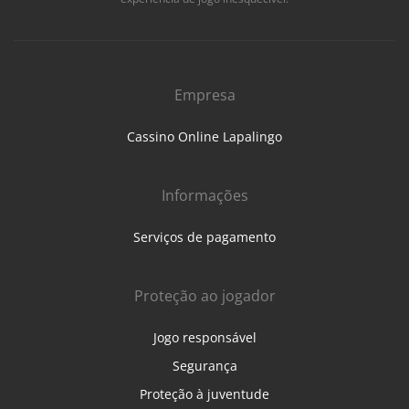
Empresa
Cassino Online Lapalingo
Informações
Serviços de pagamento
Proteção ao jogador
Jogo responsável
Segurança
Proteção à juventude