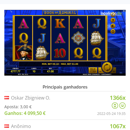
Principais ganhadores
1366x
Oskar Zbigniew O.
Aposta: 3,00 €
Ganhos: 4 099,50 €
2022-05-24 19:35
1067x
Anônimo