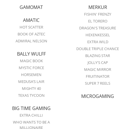
GAMOMAT
MERKUR
FISHIN' FRENZY
AMATIC
EL TORERO
HOT SCATTER
DRAGON'S TREASURE
BOOK OF AZTEC
HEXENKESSEL
ADMIRAL NELSON
EXTRA WILD
DOUBLE TRIPLE CHANCE
BALLY WULFF
BLAZING STAR
MAGIC BOOK
JOLLY'S CAP
MYSTIC FORCE
MAGIC MIRROR
HORSEMEN
FRUITINATOR
MEDUSA’S LAIR
SUPER 7 REELS
MIGHTY 40
TEXAS TYCOON
MICROGAMING
BIG TIME GAMING
EXTRA CHILLI
WHO WANTS TO BE A
MILLIONAIRE