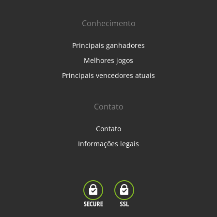
Conhecimento
Principais ganhadores
Melhores jogos
Principais vencedores atuais
Contato
Contato
Informações legais