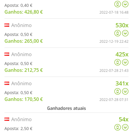
Aposta: 0,40 €
Ganhos: 426,80 €
2022-07-18 16:48
530x
Anônimo
Aposta: 0,50 €
Ganhos: 265,00 €
2022-12-19 22:42
425x
Anônimo
Aposta: 0,50 €
Ganhos: 212,75 €
2022-07-28 21:43
341x
Anônimo
Aposta: 0,50 €
Ganhos: 170,50 €
2022-07-28 07:31
Ganhadores atuais
54x
Anônimo
Aposta: 2,50 €