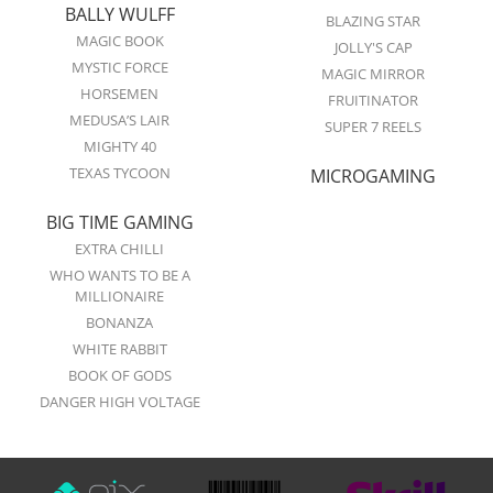
BALLY WULFF
BLAZING STAR
MAGIC BOOK
JOLLY'S CAP
MYSTIC FORCE
MAGIC MIRROR
HORSEMEN
FRUITINATOR
MEDUSA’S LAIR
SUPER 7 REELS
MIGHTY 40
TEXAS TYCOON
MICROGAMING
BIG TIME GAMING
EXTRA CHILLI
WHO WANTS TO BE A
MILLIONAIRE
BONANZA
WHITE RABBIT
BOOK OF GODS
DANGER HIGH VOLTAGE