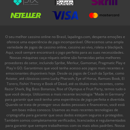
O seu melhor cassino online no Brasil, lapalingo.com, desperta emoções e
oferece uma experiência de jogo incomparável. Oferecemos uma ampla
variedade de jogos de cassino online, cassino ao vivo, roleta e blackjack.
Aqui, você sempre encontrará o jogo perfeito para as suas necessidades.
Nossas máquinas caça-níqueis online são fornecidas pelos melhores
provedores do setor, incluindo Spribe, Merkur, Gamomat, Pragmatic Play e
Play´n GO. Garantimos que você tenha acesso aos jogos mais recentes e
emocionantes disponíveis hoje. Desde os jogos de Crash da Spribe, como
Aviator, até clássicos como Lucky Pharaoh, Eye of Horus, Ramses Book, El
Torero, Fishin´ Frenzy e Book of Dead, até os títulos mais recentes, como
Razor Shark, Big Bass Bonanza, Rise of Olympus e Fruit Party, temos tudo o
que você deseja. Utilizamos a mais recente tecnologia "Made in Germany"
para garantir que você tenha uma experiência de jogo perfeita e divertida.
Quando se trata de proteger seus dados pessoais e financeiros, você está
em boas mãos conosco. Usamos as mais recentes tecnologias de
criptografia para garantir que seus dados estejam seguros e protegidos.
Também somos completamente verificados, licenciados e regulamentados
para garantir que sempre trabalhemos com os mais altos padrões. Nossa