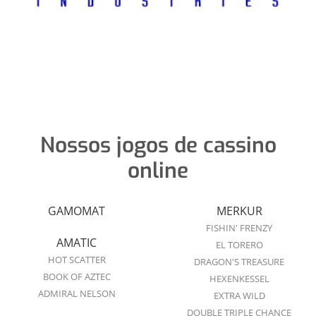
Nossos jogos de cassino
online
GAMOMAT
MERKUR
FISHIN' FRENZY
AMATIC
EL TORERO
HOT SCATTER
DRAGON'S TREASURE
BOOK OF AZTEC
HEXENKESSEL
ADMIRAL NELSON
EXTRA WILD
DOUBLE TRIPLE CHANCE