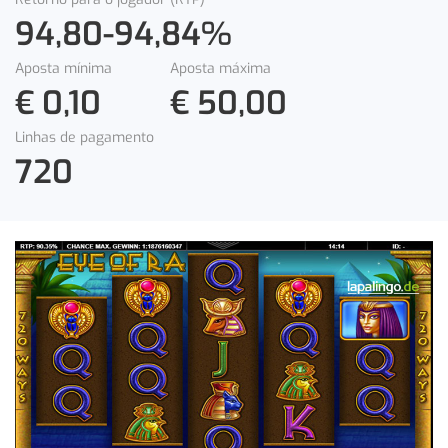
94,80
-
94,84
%
Aposta mínima
Aposta máxima
€ 0,10
€ 50,00
Linhas de pagamento
720