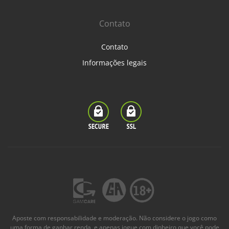
Contato
Contato
Informações legais
Aposte com responsabilidade e moderação. Não considere o jogo como
uma forma de ganhar renda, e apenas jogue com dinheiro que você pode