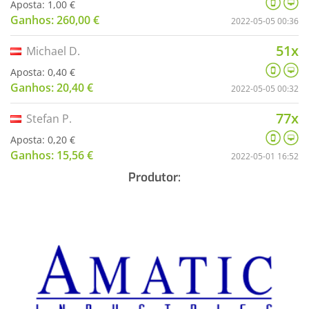
Aposta: 1,00 €
Ganhos: 260,00 €
2022-05-05 00:36
51x
Michael D.
Aposta: 0,40 €
Ganhos: 20,40 €
2022-05-05 00:32
77x
Stefan P.
Aposta: 0,20 €
Ganhos: 15,56 €
2022-05-01 16:52
Produtor: