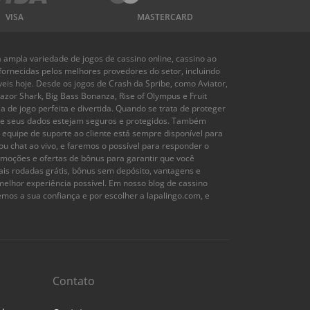
VISA
MASTERCARD
ampla variedade de jogos de cassino online, cassino ao
 fornecidas pelos melhores provedores do setor, incluindo
is hoje. Desde os jogos de Crash da Spribe, como Aviator,
Razor Shark, Big Bass Bonanza, Rise of Olympus e Fruit
 de jogo perfeita e divertida. Quando se trata de proteger
que seus dados estejam seguros e protegidos. Também
quipe de suporte ao cliente está sempre disponível para
u chat ao vivo, e faremos o possível para responder o
moções e ofertas de bônus para garantir que você
s rodadas grátis, bônus sem depósito, vantagens e
elhor experiência possível. Em nosso blog de cassino
emos a sua confiança e por escolher a lapalingo.com, e
Contato