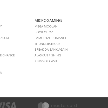
MICROGAMING
ZY
MEGA MOOLAH
BOOK OF OZ
EASURE
IMMORTAL ROMANCE
THUNDERSTRUCK
BREAK DA BANK AGAIN
LE CHANCE
ALASKAN FISHING
KINGS OF CASH
R
S