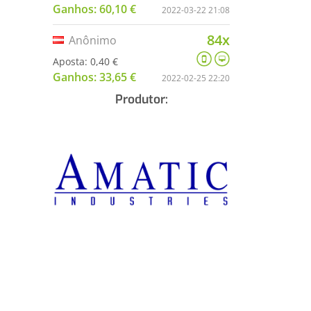
Ganhos: 60,10 €
2022-03-22 21:08
84x
Anônimo
Aposta: 0,40 €
Ganhos: 33,65 €
2022-02-25 22:20
Produtor: