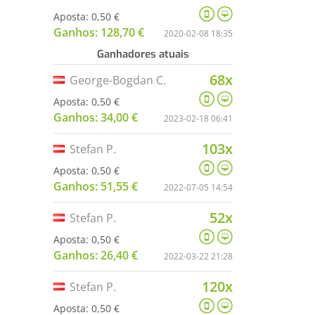
Aposta: 0,50 €
Ganhos: 128,70 €
2020-02-08 18:35
Ganhadores atuais
68x
George-Bogdan C.
Aposta: 0,50 €
Ganhos: 34,00 €
2023-02-18 06:41
103x
Stefan P.
Aposta: 0,50 €
Ganhos: 51,55 €
2022-07-05 14:54
52x
Stefan P.
Aposta: 0,50 €
Ganhos: 26,40 €
2022-03-22 21:28
120x
Stefan P.
Aposta: 0,50 €