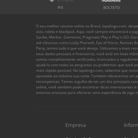
PIX
BOLTETO
O seu melhor cassino online no Brasil, lapalingo.com, de
vivo, roleta e blackjack. Aqui, você sempre encontrará o j
Spribe, Merkur, Gamomat, Pragmatic Play e Play´n GO. Gara
até clássicos como Lucky Pharaoh, Eye of Horus, Ramses Boo
Party, temos tudo o que você deseja. Utilizamos a mais rec
seus dados pessoais e financeiros, você está em boas mão
somos completamente verificados, licenciados e regulamen
ajudá-lo com todas as perguntas ou problemas que você pos
mais rápido possível. Na lapalingo.com, sabemos que nos
aproveite ao máximo sua sorte. Também oferecemos um pro
recompensas. Temos orgulho de ser um dos principais cassi
online, você também pode encontrar dicas interessantes e t
estamos ansiosos para oferecer uma experiência de jogo i
Empresa
Infor