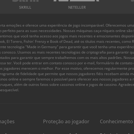
SKRILL
NETELLER
sperta emoções e oferece uma experiência de jogo incomparável. Oferecemos uma 
ogo perfeito para as suas necessidades. Nossas máquinas caça-níqueis online são
ntimos que você tenha acesso aos jogos mais recentes e emocionantes disponíve
k, El Torero, Fishin´ Frenzy e Book of Dead, até os títulos mais recentes, como 
ente tecnologia "Made in Germany" para garantir que você tenha uma experiência
s conosco. Usamos as mais recentes tecnologias de criptografia para garantir 
tados para garantir que sempre trabalhemos com os mais altos padrões. Nossa e
sa ter. Você pode entrar em contato conosco por e-mail, formulário de contato o
sos jogadores merecem o melhor. Por esse motivo, oferecemos regularmente pro
grama de fidelidade que permite que nossos jogadores fiéis recebam ainda mai
nos online e sempre faremos o possível para oferecer aos nossos jogadores a m
ruques, além de outros fatos sobre cassinos online e jogos de cassino. Agradec
nesquecível.
mações
Proteção ao jogador
Conhecimento