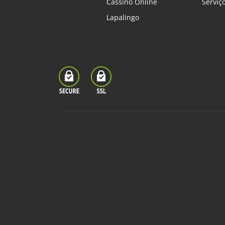
Cassino Online
Serviç
Lapalingo