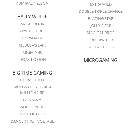
ADMIRAL NELSON
EXTRA WILD
DOUBLE TRIPLE CHANCE
BALLY WULFF
BLAZING STAR
MAGIC BOOK
JOLLY'S CAP
MYSTIC FORCE
MAGIC MIRROR
HORSEMEN
FRUITINATOR
MEDUSA’S LAIR
SUPER 7 REELS
MIGHTY 40
TEXAS TYCOON
MICROGAMING
BIG TIME GAMING
EXTRA CHILLI
WHO WANTS TO BE A
MILLIONAIRE
BONANZA
WHITE RABBIT
BOOK OF GODS
DANGER HIGH VOLTAGE