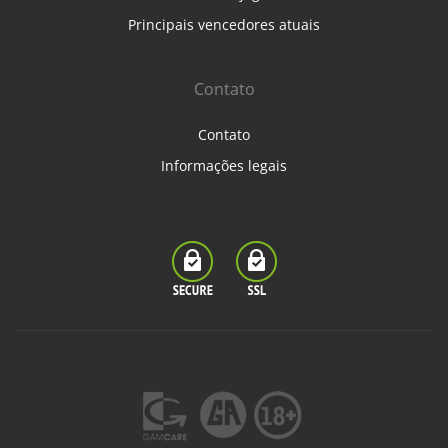
Principais vencedores atuais
Contato
Contato
Informações legais