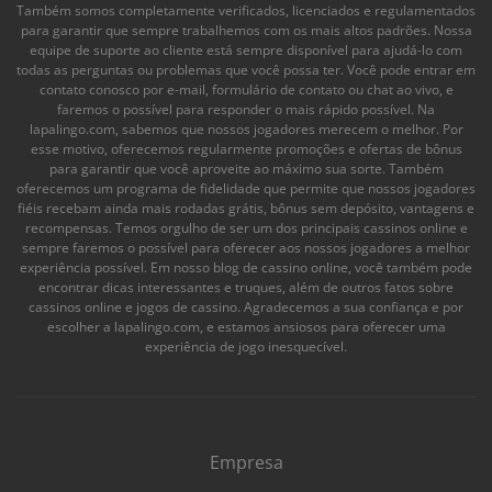
Também somos completamente verificados, licenciados e regulamentados
para garantir que sempre trabalhemos com os mais altos padrões. Nossa
equipe de suporte ao cliente está sempre disponível para ajudá-lo com
todas as perguntas ou problemas que você possa ter. Você pode entrar em
contato conosco por e-mail, formulário de contato ou chat ao vivo, e
faremos o possível para responder o mais rápido possível. Na
lapalingo.com, sabemos que nossos jogadores merecem o melhor. Por
esse motivo, oferecemos regularmente promoções e ofertas de bônus
para garantir que você aproveite ao máximo sua sorte. Também
oferecemos um programa de fidelidade que permite que nossos jogadores
fiéis recebam ainda mais rodadas grátis, bônus sem depósito, vantagens e
recompensas. Temos orgulho de ser um dos principais cassinos online e
sempre faremos o possível para oferecer aos nossos jogadores a melhor
experiência possível. Em nosso blog de cassino online, você também pode
encontrar dicas interessantes e truques, além de outros fatos sobre
cassinos online e jogos de cassino. Agradecemos a sua confiança e por
escolher a lapalingo.com, e estamos ansiosos para oferecer uma
experiência de jogo inesquecível.
Empresa