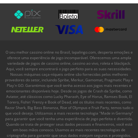
O seu melhor cassino online no Brasil, lapalingo.com, desperta emoções e
oferece uma experiência de jogo incomparável. Oferecemos uma ampla
variedade de jogos de cassino online, cassino ao vivo, roleta e blackjack.
Aqui, você sempre encontrará o jogo perfeito para as suas necessidades.
Nossas máquinas caça-níqueis online são fornecidas pelos melhores
provedores do setor, incluindo Spribe, Merkur, Gamomat, Pragmatic Play e
Play´n GO. Garantimos que você tenha acesso aos jogos mais recentes e
emocionantes disponíveis hoje. Desde os jogos de Crash da Spribe, como
Aviator, até clássicos como Lucky Pharaoh, Eye of Horus, Ramses Book, El
Torero, Fishin´ Frenzy e Book of Dead, até os títulos mais recentes, como
Razor Shark, Big Bass Bonanza, Rise of Olympus e Fruit Party, temos tudo o
que você deseja. Utilizamos a mais recente tecnologia "Made in Germany"
para garantir que você tenha uma experiência de jogo perfeita e divertida.
Quando se trata de proteger seus dados pessoais e financeiros, você está
em boas mãos conosco. Usamos as mais recentes tecnologias de
criptografia para garantir que seus dados estejam seguros e protegidos.