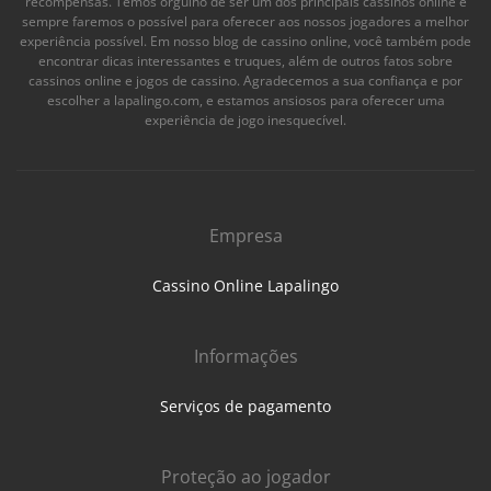
recompensas. Temos orgulho de ser um dos principais cassinos online e
sempre faremos o possível para oferecer aos nossos jogadores a melhor
experiência possível. Em nosso blog de cassino online, você também pode
encontrar dicas interessantes e truques, além de outros fatos sobre
cassinos online e jogos de cassino. Agradecemos a sua confiança e por
escolher a lapalingo.com, e estamos ansiosos para oferecer uma
experiência de jogo inesquecível.
Empresa
Cassino Online Lapalingo
Informações
Serviços de pagamento
Proteção ao jogador