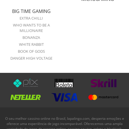
BIG TIME GAMING
EXTRA CHILLI
WHO WANTS TO BE A
MILLIONAIRE
BONANZA
WHITE RABBIT
BOOK OF GODS
DANGER HIGH VOLTAGE
O seu melhor cassino online no Brasil, lapalingo.com, desperta emoções e
oferece uma experiência de jogo incomparável. Oferecemos uma ampla
variedade de jogos de cassino online, cassino ao vivo, roleta e blackjack.