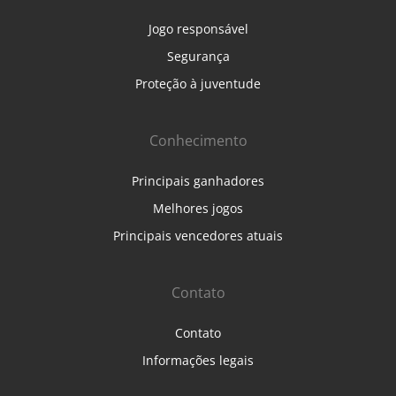
Jogo responsável
Segurança
Proteção à juventude
Conhecimento
Principais ganhadores
Melhores jogos
Principais vencedores atuais
Contato
Contato
Informações legais