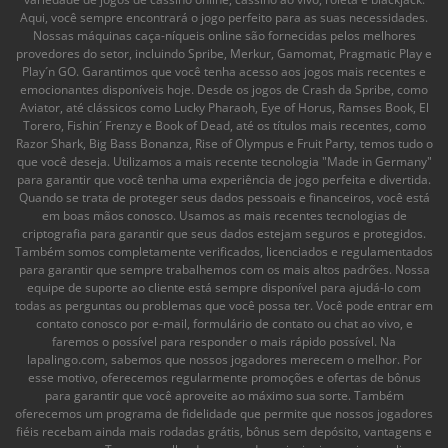
Aqui, você sempre encontrará o jogo perfeito para as suas necessidades.
Nossas máquinas caça-níqueis online são fornecidas pelos melhores
provedores do setor, incluindo Spribe, Merkur, Gamomat, Pragmatic Play e
Play´n GO. Garantimos que você tenha acesso aos jogos mais recentes e
emocionantes disponíveis hoje. Desde os jogos de Crash da Spribe, como
Aviator, até clássicos como Lucky Pharaoh, Eye of Horus, Ramses Book, El
Torero, Fishin´ Frenzy e Book of Dead, até os títulos mais recentes, como
Razor Shark, Big Bass Bonanza, Rise of Olympus e Fruit Party, temos tudo o
que você deseja. Utilizamos a mais recente tecnologia "Made in Germany"
para garantir que você tenha uma experiência de jogo perfeita e divertida.
Quando se trata de proteger seus dados pessoais e financeiros, você está
em boas mãos conosco. Usamos as mais recentes tecnologias de
criptografia para garantir que seus dados estejam seguros e protegidos.
Também somos completamente verificados, licenciados e regulamentados
para garantir que sempre trabalhemos com os mais altos padrões. Nossa
equipe de suporte ao cliente está sempre disponível para ajudá-lo com
todas as perguntas ou problemas que você possa ter. Você pode entrar em
contato conosco por e-mail, formulário de contato ou chat ao vivo, e
faremos o possível para responder o mais rápido possível. Na
lapalingo.com, sabemos que nossos jogadores merecem o melhor. Por
esse motivo, oferecemos regularmente promoções e ofertas de bônus
para garantir que você aproveite ao máximo sua sorte. Também
oferecemos um programa de fidelidade que permite que nossos jogadores
fiéis recebam ainda mais rodadas grátis, bônus sem depósito, vantagens e