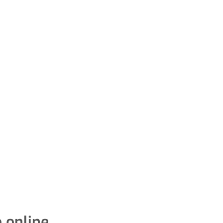
 online