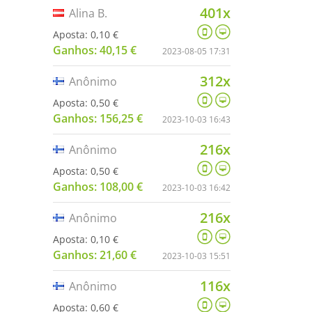
401x
Alina B.
Aposta: 0,10 €
Ganhos: 40,15 €
2023-08-05 17:31
312x
Anônimo
Aposta: 0,50 €
Ganhos: 156,25 €
2023-10-03 16:43
216x
Anônimo
Aposta: 0,50 €
Ganhos: 108,00 €
2023-10-03 16:42
216x
Anônimo
Aposta: 0,10 €
Ganhos: 21,60 €
2023-10-03 15:51
116x
Anônimo
Aposta: 0,60 €