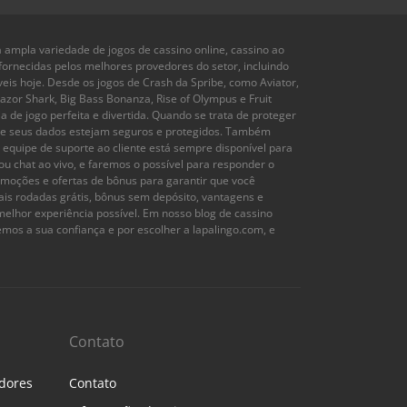
ampla variedade de jogos de cassino online, cassino ao
 fornecidas pelos melhores provedores do setor, incluindo
is hoje. Desde os jogos de Crash da Spribe, como Aviator,
Razor Shark, Big Bass Bonanza, Rise of Olympus e Fruit
 de jogo perfeita e divertida. Quando se trata de proteger
que seus dados estejam seguros e protegidos. Também
quipe de suporte ao cliente está sempre disponível para
u chat ao vivo, e faremos o possível para responder o
moções e ofertas de bônus para garantir que você
s rodadas grátis, bônus sem depósito, vantagens e
elhor experiência possível. Em nosso blog de cassino
emos a sua confiança e por escolher a lapalingo.com, e
Contato
adores
Contato