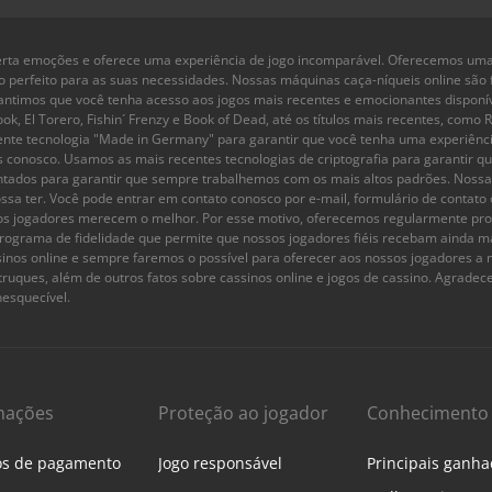
sperta emoções e oferece uma experiência de jogo incomparável. Oferecemos uma 
ogo perfeito para as suas necessidades. Nossas máquinas caça-níqueis online são
ntimos que você tenha acesso aos jogos mais recentes e emocionantes disponíve
k, El Torero, Fishin´ Frenzy e Book of Dead, até os títulos mais recentes, como 
ente tecnologia "Made in Germany" para garantir que você tenha uma experiência
s conosco. Usamos as mais recentes tecnologias de criptografia para garantir 
tados para garantir que sempre trabalhemos com os mais altos padrões. Nossa e
sa ter. Você pode entrar em contato conosco por e-mail, formulário de contato o
sos jogadores merecem o melhor. Por esse motivo, oferecemos regularmente pro
grama de fidelidade que permite que nossos jogadores fiéis recebam ainda mai
nos online e sempre faremos o possível para oferecer aos nossos jogadores a m
ruques, além de outros fatos sobre cassinos online e jogos de cassino. Agradec
nesquecível.
mações
Proteção ao jogador
Conhecimento
os de pagamento
Jogo responsável
Principais ganh