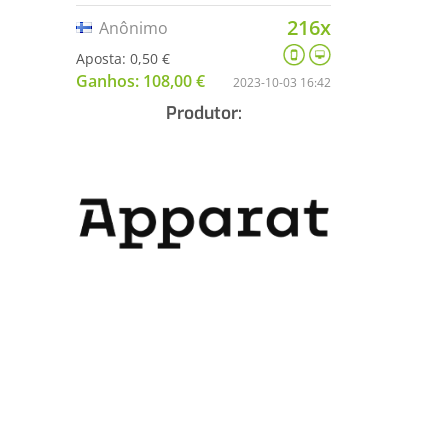
216x
Anônimo
Aposta: 0,50 €
Ganhos: 108,00 €
2023-10-03 16:42
Produtor: