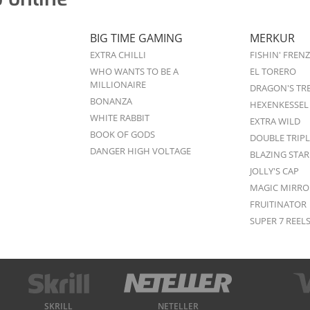
BIG TIME GAMING
MERKUR
EXTRA CHILLI
FISHIN' FREN
WHO WANTS TO BE A
EL TORERO
MILLIONAIRE
DRAGON'S TR
BONANZA
HEXENKESSEL
WHITE RABBIT
EXTRA WILD
BOOK OF GODS
DOUBLE TRIP
DANGER HIGH VOLTAGE
BLAZING STAR
JOLLY'S CAP
MAGIC MIRRO
FRUITINATOR
SUPER 7 REEL
SKRILL
NETELLER