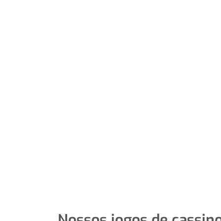
Nossos jogos de cassino