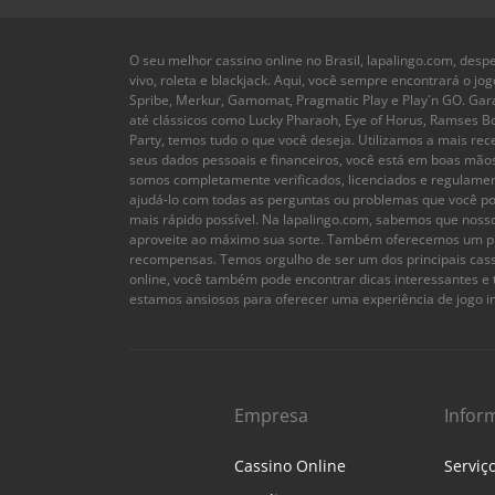
O seu melhor cassino online no Brasil, lapalingo.com, de
vivo, roleta e blackjack. Aqui, você sempre encontrará o j
Spribe, Merkur, Gamomat, Pragmatic Play e Play´n GO. Gara
até clássicos como Lucky Pharaoh, Eye of Horus, Ramses Boo
Party, temos tudo o que você deseja. Utilizamos a mais rec
seus dados pessoais e financeiros, você está em boas mão
somos completamente verificados, licenciados e regulamen
ajudá-lo com todas as perguntas ou problemas que você pos
mais rápido possível. Na lapalingo.com, sabemos que nos
aproveite ao máximo sua sorte. Também oferecemos um pro
recompensas. Temos orgulho de ser um dos principais cassi
online, você também pode encontrar dicas interessantes e t
estamos ansiosos para oferecer uma experiência de jogo i
Empresa
Infor
Cassino Online
Serviç