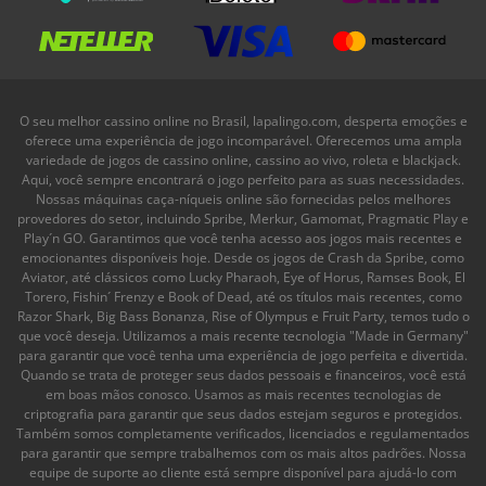
O seu melhor cassino online no Brasil, lapalingo.com, desperta emoções e
oferece uma experiência de jogo incomparável. Oferecemos uma ampla
variedade de jogos de cassino online, cassino ao vivo, roleta e blackjack.
Aqui, você sempre encontrará o jogo perfeito para as suas necessidades.
Nossas máquinas caça-níqueis online são fornecidas pelos melhores
provedores do setor, incluindo Spribe, Merkur, Gamomat, Pragmatic Play e
Play´n GO. Garantimos que você tenha acesso aos jogos mais recentes e
emocionantes disponíveis hoje. Desde os jogos de Crash da Spribe, como
Aviator, até clássicos como Lucky Pharaoh, Eye of Horus, Ramses Book, El
Torero, Fishin´ Frenzy e Book of Dead, até os títulos mais recentes, como
Razor Shark, Big Bass Bonanza, Rise of Olympus e Fruit Party, temos tudo o
que você deseja. Utilizamos a mais recente tecnologia "Made in Germany"
para garantir que você tenha uma experiência de jogo perfeita e divertida.
Quando se trata de proteger seus dados pessoais e financeiros, você está
em boas mãos conosco. Usamos as mais recentes tecnologias de
criptografia para garantir que seus dados estejam seguros e protegidos.
Também somos completamente verificados, licenciados e regulamentados
para garantir que sempre trabalhemos com os mais altos padrões. Nossa
equipe de suporte ao cliente está sempre disponível para ajudá-lo com