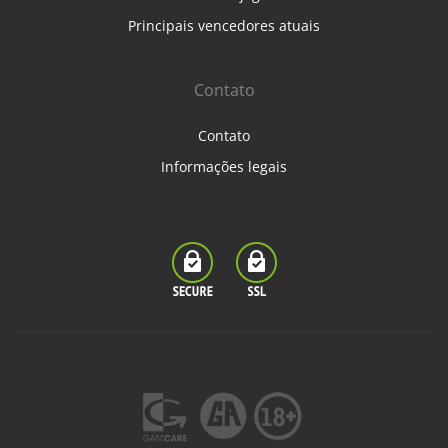
Principais vencedores atuais
Contato
Contato
Informações legais