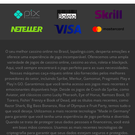
O seu melhor cassino online no Brasil, lapalingo.com, desperta emoções e
oferece uma experiência de jogo incomparável. Oferecemos uma ampla
variedade de jogos de cassino online, cassino ao vivo, roleta e blackjack.
Aqui, você sempre encontrará o jogo perfeito para as suas necessidades.
Nossas máquinas caça-níqueis online são fornecidas pelos melhores
provedores do setor, incluindo Spribe, Merkur, Gamomat, Pragmatic Play e
Play´n GO. Garantimos que você tenha acesso aos jogos mais recentes e
emocionantes disponíveis hoje. Desde os jogos de Crash da Spribe, como
Aviator, até clássicos como Lucky Pharaoh, Eye of Horus, Ramses Book, El
Torero, Fishin´ Frenzy e Book of Dead, até os títulos mais recentes, como
Razor Shark, Big Bass Bonanza, Rise of Olympus e Fruit Party, temos tudo o
que você deseja. Utilizamos a mais recente tecnologia "Made in Germany"
para garantir que você tenha uma experiência de jogo perfeita e divertida.
Quando se trata de proteger seus dados pessoais e financeiros, você está
em boas mãos conosco. Usamos as mais recentes tecnologias de
criptografia para garantir que seus dados estejam seguros e protegidos.