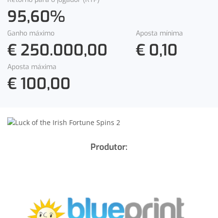
95,60
%
Ganho máximo
Aposta mínima
€ 250.000,00
€ 0,10
Aposta máxima
€ 100,00
Produtor: