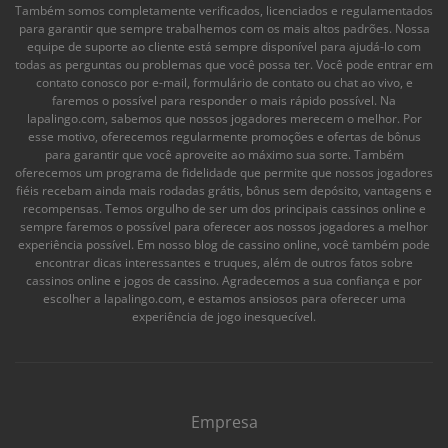
Também somos completamente verificados, licenciados e regulamentados
para garantir que sempre trabalhemos com os mais altos padrões. Nossa
equipe de suporte ao cliente está sempre disponível para ajudá-lo com
todas as perguntas ou problemas que você possa ter. Você pode entrar em
contato conosco por e-mail, formulário de contato ou chat ao vivo, e
faremos o possível para responder o mais rápido possível. Na
lapalingo.com, sabemos que nossos jogadores merecem o melhor. Por
esse motivo, oferecemos regularmente promoções e ofertas de bônus
para garantir que você aproveite ao máximo sua sorte. Também
oferecemos um programa de fidelidade que permite que nossos jogadores
fiéis recebam ainda mais rodadas grátis, bônus sem depósito, vantagens e
recompensas. Temos orgulho de ser um dos principais cassinos online e
sempre faremos o possível para oferecer aos nossos jogadores a melhor
experiência possível. Em nosso blog de cassino online, você também pode
encontrar dicas interessantes e truques, além de outros fatos sobre
cassinos online e jogos de cassino. Agradecemos a sua confiança e por
escolher a lapalingo.com, e estamos ansiosos para oferecer uma
experiência de jogo inesquecível.
Empresa