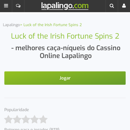
Lapalingo
Luck of the Irish Fortune Spins 2
Luck of the Irish Fortune Spins 2
- melhores caça-níqueis do Cassino
Online Lapalingo
Jogar
Popularidade
Retorno para o jogador (RTP)