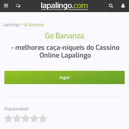
Lapalingo
Go Bananza
Go Bananza
- melhores caça-níqueis do Cassino
Online Lapalingo
Jogar
Popularidade