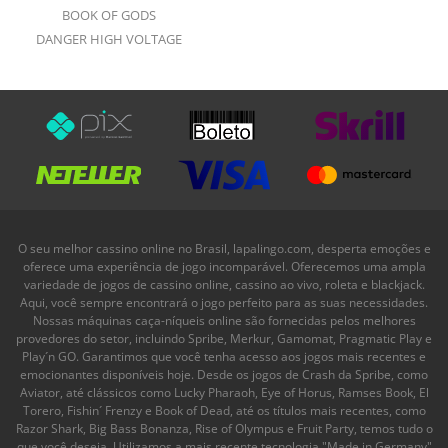
BOOK OF GODS
DANGER HIGH VOLTAGE
O seu melhor cassino online no Brasil, lapalingo.com, desperta emoções e
oferece uma experiência de jogo incomparável. Oferecemos uma ampla
variedade de jogos de cassino online, cassino ao vivo, roleta e blackjack.
Aqui, você sempre encontrará o jogo perfeito para as suas necessidades.
Nossas máquinas caça-níqueis online são fornecidas pelos melhores
provedores do setor, incluindo Spribe, Merkur, Gamomat, Pragmatic Play e
Play´n GO. Garantimos que você tenha acesso aos jogos mais recentes e
emocionantes disponíveis hoje. Desde os jogos de Crash da Spribe, como
Aviator, até clássicos como Lucky Pharaoh, Eye of Horus, Ramses Book, El
Torero, Fishin´ Frenzy e Book of Dead, até os títulos mais recentes, como
Razor Shark, Big Bass Bonanza, Rise of Olympus e Fruit Party, temos tudo o
que você deseja. Utilizamos a mais recente tecnologia "Made in Germany"