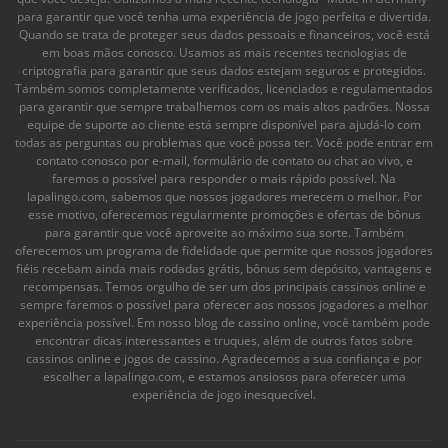
para garantir que você tenha uma experiência de jogo perfeita e divertida.
Quando se trata de proteger seus dados pessoais e financeiros, você está
em boas mãos conosco. Usamos as mais recentes tecnologias de
criptografia para garantir que seus dados estejam seguros e protegidos.
Também somos completamente verificados, licenciados e regulamentados
para garantir que sempre trabalhemos com os mais altos padrões. Nossa
equipe de suporte ao cliente está sempre disponível para ajudá-lo com
todas as perguntas ou problemas que você possa ter. Você pode entrar em
contato conosco por e-mail, formulário de contato ou chat ao vivo, e
faremos o possível para responder o mais rápido possível. Na
lapalingo.com, sabemos que nossos jogadores merecem o melhor. Por
esse motivo, oferecemos regularmente promoções e ofertas de bônus
para garantir que você aproveite ao máximo sua sorte. Também
oferecemos um programa de fidelidade que permite que nossos jogadores
fiéis recebam ainda mais rodadas grátis, bônus sem depósito, vantagens e
recompensas. Temos orgulho de ser um dos principais cassinos online e
sempre faremos o possível para oferecer aos nossos jogadores a melhor
experiência possível. Em nosso blog de cassino online, você também pode
encontrar dicas interessantes e truques, além de outros fatos sobre
cassinos online e jogos de cassino. Agradecemos a sua confiança e por
escolher a lapalingo.com, e estamos ansiosos para oferecer uma
experiência de jogo inesquecível.