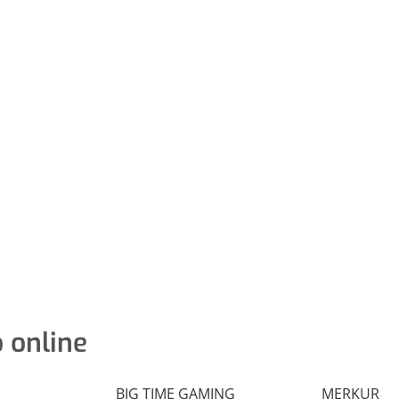
 online
BIG TIME GAMING
MERKUR