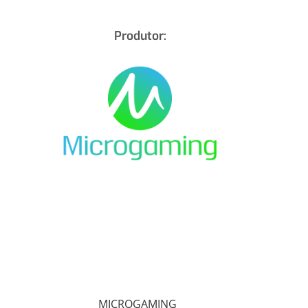
Produtor:
MICROGAMING