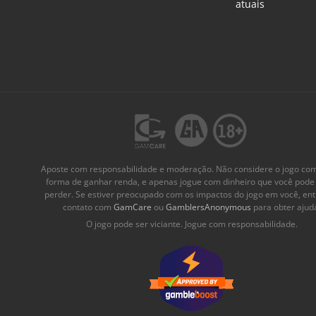
atuais
Aposte com responsabilidade e moderação. Não considere o jogo c
forma de ganhar renda, e apenas jogue com dinheiro que você pode
perder. Se estiver preocupado com os impactos do jogo em você, en
contato com
GamCare
ou
GamblersAnonymous
para obter ajud
O jogo pode ser viciante. Jogue com responsabilidade.