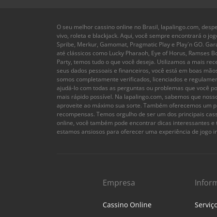
O seu melhor cassino online no Brasil, lapalingo.com, de
vivo, roleta e blackjack. Aqui, você sempre encontrará o j
Spribe, Merkur, Gamomat, Pragmatic Play e Play´n GO. Gara
até clássicos como Lucky Pharaoh, Eye of Horus, Ramses Boo
Party, temos tudo o que você deseja. Utilizamos a mais rec
seus dados pessoais e financeiros, você está em boas mão
somos completamente verificados, licenciados e regulamen
ajudá-lo com todas as perguntas ou problemas que você pos
mais rápido possível. Na lapalingo.com, sabemos que nos
aproveite ao máximo sua sorte. Também oferecemos um pro
recompensas. Temos orgulho de ser um dos principais cassi
online, você também pode encontrar dicas interessantes e t
estamos ansiosos para oferecer uma experiência de jogo i
Empresa
Infor
Cassino Online
Serviç