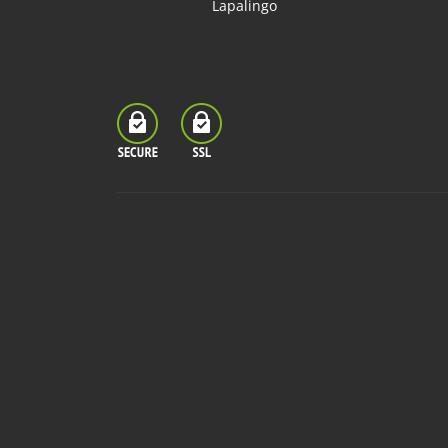
Lapalingo