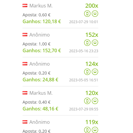
200x
Markus M.
Aposta: 0,60 €
Ganhos: 120,18 €
2023-07-29 10:01
152x
Anônimo
Aposta: 1,00 €
Ganhos: 152,70 €
2023-05-16 23:23
124x
Anônimo
Aposta: 0,20 €
Ganhos: 24,88 €
2023-05-05 16:51
120x
Markus M.
Aposta: 0,40 €
Ganhos: 48,16 €
2023-07-29 09:55
119x
Anônimo
Aposta: 0,20 €