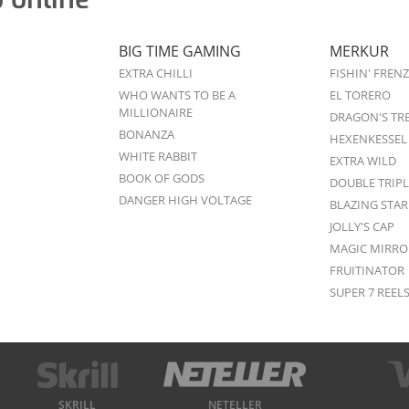
BIG TIME GAMING
MERKUR
EXTRA CHILLI
FISHIN' FREN
WHO WANTS TO BE A
EL TORERO
MILLIONAIRE
DRAGON'S TR
BONANZA
HEXENKESSEL
WHITE RABBIT
EXTRA WILD
BOOK OF GODS
DOUBLE TRIP
DANGER HIGH VOLTAGE
BLAZING STAR
JOLLY'S CAP
MAGIC MIRRO
FRUITINATOR
SUPER 7 REEL
SKRILL
NETELLER