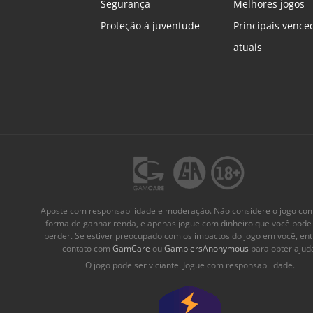
Segurança
Melhores jogos
Proteção à juventude
Principais vence
atuais
Aposte com responsabilidade e moderação. Não considere o jogo c
forma de ganhar renda, e apenas jogue com dinheiro que você pode
perder. Se estiver preocupado com os impactos do jogo em você, en
contato com
GamCare
ou
GamblersAnonymous
para obter ajud
O jogo pode ser viciante. Jogue com responsabilidade.