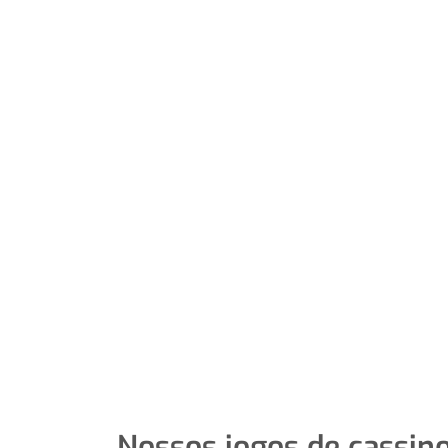
Nossos jogos de cassino