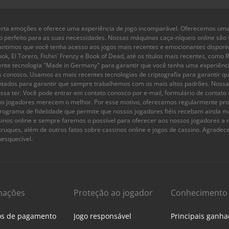
sperta emoções e oferece uma experiência de jogo incomparável. Oferecemos uma 
ogo perfeito para as suas necessidades. Nossas máquinas caça-níqueis online são
ntimos que você tenha acesso aos jogos mais recentes e emocionantes disponíve
k, El Torero, Fishin´ Frenzy e Book of Dead, até os títulos mais recentes, como 
ente tecnologia "Made in Germany" para garantir que você tenha uma experiência
s conosco. Usamos as mais recentes tecnologias de criptografia para garantir 
tados para garantir que sempre trabalhemos com os mais altos padrões. Nossa e
sa ter. Você pode entrar em contato conosco por e-mail, formulário de contato o
sos jogadores merecem o melhor. Por esse motivo, oferecemos regularmente pro
grama de fidelidade que permite que nossos jogadores fiéis recebam ainda mai
nos online e sempre faremos o possível para oferecer aos nossos jogadores a m
ruques, além de outros fatos sobre cassinos online e jogos de cassino. Agradec
nesquecível.
mações
Proteção ao jogador
Conhecimento
os de pagamento
Jogo responsável
Principais ganh