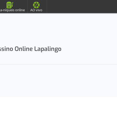
a-níqueis online
AO vivo
ssino Online Lapalingo