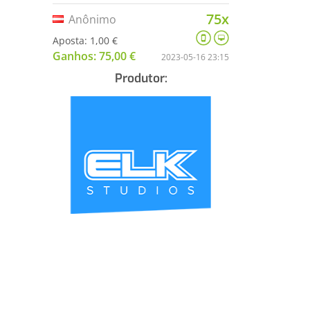
75x
Anônimo
Aposta: 1,00 €
Ganhos: 75,00 €
2023-05-16 23:15
Produtor: