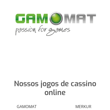
Nossos jogos de cassino
online
GAMOMAT
MERKUR