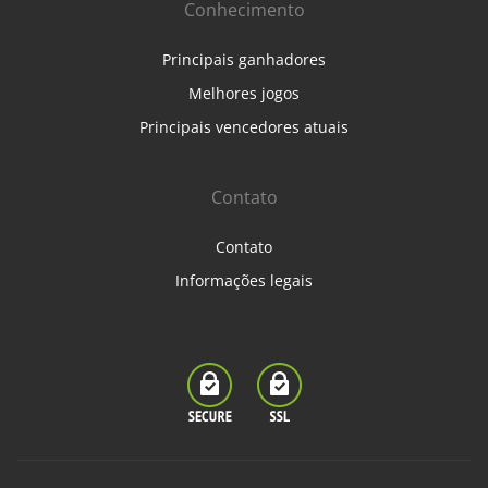
Conhecimento
Principais ganhadores
Melhores jogos
Principais vencedores atuais
Contato
Contato
Informações legais