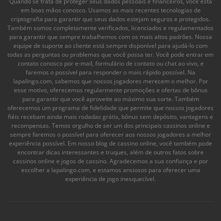
Quando se trata de proteger seus dados pessoais e financeiros, você está
em boas mãos conosco. Usamos as mais recentes tecnologias de
criptografia para garantir que seus dados estejam seguros e protegidos.
Também somos completamente verificados, licenciados e regulamentados
para garantir que sempre trabalhemos com os mais altos padrões. Nossa
equipe de suporte ao cliente está sempre disponível para ajudá-lo com
todas as perguntas ou problemas que você possa ter. Você pode entrar em
contato conosco por e-mail, formulário de contato ou chat ao vivo, e
faremos o possível para responder o mais rápido possível. Na
lapalingo.com, sabemos que nossos jogadores merecem o melhor. Por
esse motivo, oferecemos regularmente promoções e ofertas de bônus
para garantir que você aproveite ao máximo sua sorte. Também
oferecemos um programa de fidelidade que permite que nossos jogadores
fiéis recebam ainda mais rodadas grátis, bônus sem depósito, vantagens e
recompensas. Temos orgulho de ser um dos principais cassinos online e
sempre faremos o possível para oferecer aos nossos jogadores a melhor
experiência possível. Em nosso blog de cassino online, você também pode
encontrar dicas interessantes e truques, além de outros fatos sobre
cassinos online e jogos de cassino. Agradecemos a sua confiança e por
escolher a lapalingo.com, e estamos ansiosos para oferecer uma
experiência de jogo inesquecível.