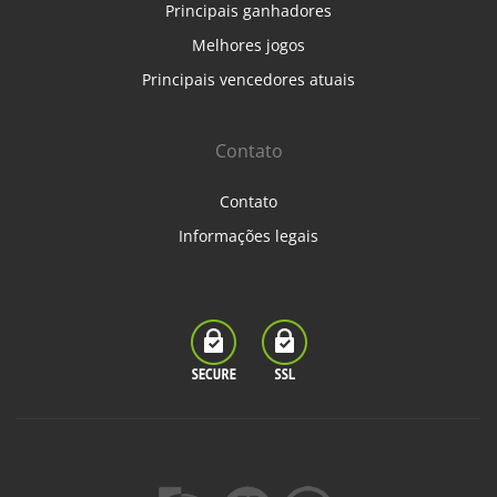
Principais ganhadores
Melhores jogos
Principais vencedores atuais
Contato
Contato
Informações legais