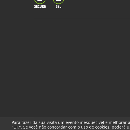
Para fazer da sua visita um evento inesquecível e melhorar a
"OK". Se você não concordar com o uso de cookies, poderá u