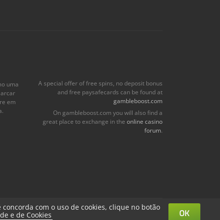
A special offer of free spins, no deposit bonus
omo uma
and free paysafecards can be found at
 arcar
gambleboost.com
tre em
a.
On gambleboost.com you will also find a
great place to exchange in the
online casino
forum
.
cê concorda com o uso de cookies, clique no botão
OK
ade e de Cookies