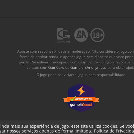
Aposte com responsabilidade e moderação. Não considere o jogo c
forma de ganhar renda, e apenas jogue com dinheiro que você pode
perder. Se estiver preocupado com os impactos do jogo em você, en
contato com
GamCare
ou
GamblersAnonymous
para obter ajud
O jogo pode ser viciante. Jogue com responsabilidade.
inda mais sua experiência de jogo, este site utiliza cookies. Se vo
sar nossos serviços apenas de forma limitada.
Política de Privacid