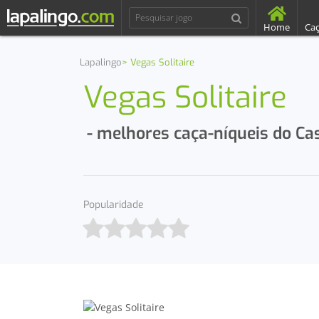
Home
Caç
Lapalingo
Vegas Solitaire
Vegas Solitaire
- melhores caça-níqueis do Ca
Popularidade