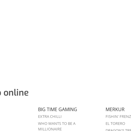
 online
BIG TIME GAMING
MERKUR
EXTRA CHILLI
FISHIN' FREN
WHO WANTS TO BE A
EL TORERO
MILLIONAIRE
DRAGON'S TR