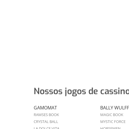
Nossos jogos de cassino
GAMOMAT
BALLY WULFF
RAMSES BOOK
MAGIC BOOK
CRYSTAL BALL
MYSTIC FORCE
LA DOLCE VITA
HORSEMEN