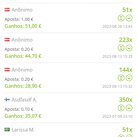
51x
Anônimo
Aposta: 1,00 €
Ganhos: 51,00 €
2023-08-26 13:43
223x
Anônimo
Aposta: 0,20 €
Ganhos: 44,70 €
2023-08-13 15:35
144x
Anônimo
Aposta: 0,20 €
Ganhos: 28,90 €
2023-08-13 15:32
350x
Asdfasdf A.
Aposta: 0,10 €
Ganhos: 35,07 €
2023-07-09 23:10
51x
Larissa M.