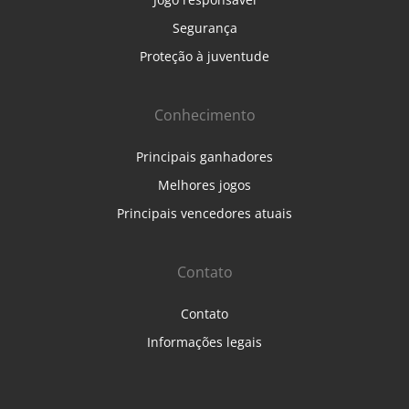
Segurança
Proteção à juventude
Conhecimento
Principais ganhadores
Melhores jogos
Principais vencedores atuais
Contato
Contato
Informações legais