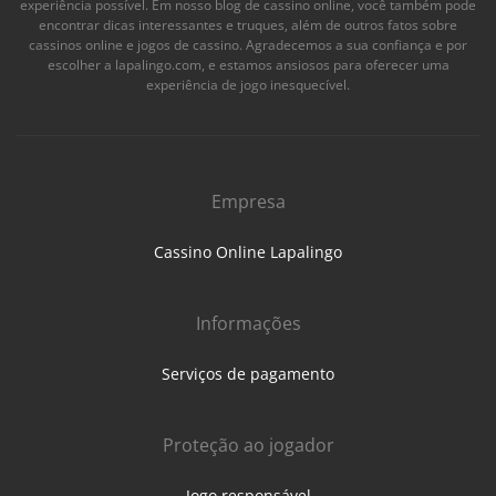
experiência possível. Em nosso blog de cassino online, você também pode
encontrar dicas interessantes e truques, além de outros fatos sobre
cassinos online e jogos de cassino. Agradecemos a sua confiança e por
escolher a lapalingo.com, e estamos ansiosos para oferecer uma
experiência de jogo inesquecível.
Empresa
Cassino Online Lapalingo
Informações
Serviços de pagamento
Proteção ao jogador
Jogo responsável