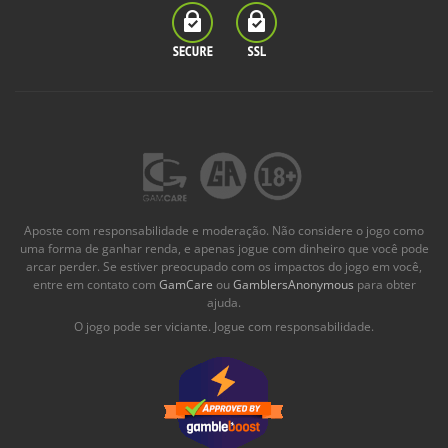
Aposte com responsabilidade e moderação. Não considere o jogo como
uma forma de ganhar renda, e apenas jogue com dinheiro que você pode
arcar perder. Se estiver preocupado com os impactos do jogo em você,
entre em contato com
GamCare
ou
GamblersAnonymous
para obter
ajuda.
O jogo pode ser viciante. Jogue com responsabilidade.