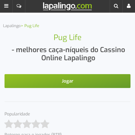
Lapalingo
Pug Life
Pug Life
- melhores caça-níqueis do Cassino
Online Lapalingo
Jogar
Popularidade
Retorno para o jogador (RTP)