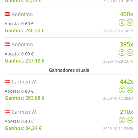
Ganhos: 85,72 €
2023-09-10 14:18
400x
Anônimo
Aposta: 0,60 €
Ganhos: 240,20 €
2022-12-12 10:17
395x
Anônimo
Aposta: 0,60 €
Ganhos: 237,18 €
2022-11-29 23:10
Ganhadores atuais
442x
Carmen W.
Aposta: 0,80 €
Ganhos: 353,68 €
2023-10-12 20:01
210x
Carmen W.
Aposta: 0,40 €
Ganhos: 84,24 €
2023-10-11 22:38