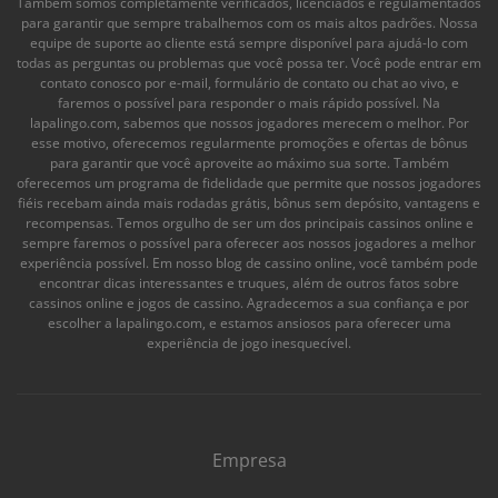
Também somos completamente verificados, licenciados e regulamentados
para garantir que sempre trabalhemos com os mais altos padrões. Nossa
equipe de suporte ao cliente está sempre disponível para ajudá-lo com
todas as perguntas ou problemas que você possa ter. Você pode entrar em
contato conosco por e-mail, formulário de contato ou chat ao vivo, e
faremos o possível para responder o mais rápido possível. Na
lapalingo.com, sabemos que nossos jogadores merecem o melhor. Por
esse motivo, oferecemos regularmente promoções e ofertas de bônus
para garantir que você aproveite ao máximo sua sorte. Também
oferecemos um programa de fidelidade que permite que nossos jogadores
fiéis recebam ainda mais rodadas grátis, bônus sem depósito, vantagens e
recompensas. Temos orgulho de ser um dos principais cassinos online e
sempre faremos o possível para oferecer aos nossos jogadores a melhor
experiência possível. Em nosso blog de cassino online, você também pode
encontrar dicas interessantes e truques, além de outros fatos sobre
cassinos online e jogos de cassino. Agradecemos a sua confiança e por
escolher a lapalingo.com, e estamos ansiosos para oferecer uma
experiência de jogo inesquecível.
Empresa