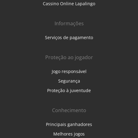
Cassino Online Lapalingo
Informações
Serviços de pagamento
Proteção ao jogador
Jogo responsável
Segurança
Proteção à juventude
Conhecimento
Principais ganhadores
Melhores jogos