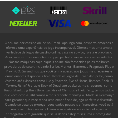
O seu melhor cassino online no Brasil, lapalingo.com, desperta emoções e
oferece uma experiência de jogo incomparável. Oferecemos uma ampla
variedade de jogos de cassino online, cassino ao vivo, roleta e blackjack.
Aqui, você sempre encontrará o jogo perfeito para as suas necessidades.
Nossas máquinas caça-níqueis online são fornecidas pelos melhores
provedores do setor, incluindo Spribe, Merkur, Gamomat, Pragmatic Play e
Play´n GO. Garantimos que você tenha acesso aos jogos mais recentes e
emocionantes disponíveis hoje. Desde os jogos de Crash da Spribe, como
Aviator, até clássicos como Lucky Pharaoh, Eye of Horus, Ramses Book, El
Torero, Fishin´ Frenzy e Book of Dead, até os títulos mais recentes, como
Razor Shark, Big Bass Bonanza, Rise of Olympus e Fruit Party, temos tudo o
que você deseja. Utilizamos a mais recente tecnologia "Made in Germany"
para garantir que você tenha uma experiência de jogo perfeita e divertida.
Quando se trata de proteger seus dados pessoais e financeiros, você está
em boas mãos conosco. Usamos as mais recentes tecnologias de
criptografia para garantir que seus dados estejam seguros e protegidos.