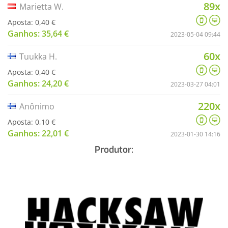
89x
Marietta W.
Aposta: 0,40 €
Ganhos: 35,64 €
2023-05-04 09:44
60x
Tuukka H.
Aposta: 0,40 €
Ganhos: 24,20 €
2023-03-27 04:01
220x
Anônimo
Aposta: 0,10 €
Ganhos: 22,01 €
2023-01-30 14:16
Produtor: