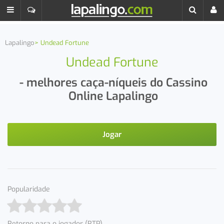
Lapalingo
Undead Fortune
Undead Fortune
- melhores caça-níqueis do Cassino
Online Lapalingo
Jogar
Popularidade
Retorno para o jogador (RTP)