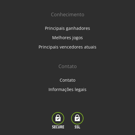
Conhecimento
Principais ganhadores
Melhores jogos
Principais vencedores atuais
Contato
Contato
Informações legais