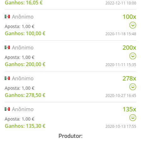
Ganhos: 16,05 €
2022-12-11 10:00
100x
Anônimo
Aposta: 1,00 €
Ganhos: 100,00 €
2020-11-18 15:48
200x
Anônimo
Aposta: 1,00 €
Ganhos: 200,00 €
2020-11-11 15:35
278x
Anônimo
Aposta: 1,00 €
Ganhos: 278,50 €
2020-10-27 16:45
135x
Anônimo
Aposta: 1,00 €
Ganhos: 135,30 €
2020-10-13 17:55
Produtor: