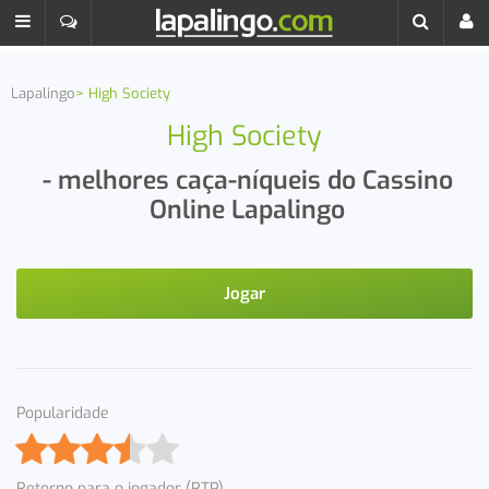
Lapalingo
High Society
High Society
- melhores caça-níqueis do Cassino
Online Lapalingo
Jogar
Popularidade
Retorno para o jogador (RTP)