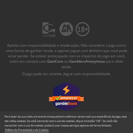
Aposte com responsabilidade e moderação. Não considere o jogo como
uma forma de ganhar renda, e apenas jogue com dinheiro que você pode
arcar perder. Se estiver preocupado com os impactos do jogo em você,
entre em contato com
GamCare
ou
GamblersAnonymous
para obter
ajuda.
O jogo pode ser viciante. Jogue com responsabilidade.
Para fazer da sua visita um evento inesquecível e melhorar ainda mais sua experiência de jogo, este
A special offer of free spins, no deposit bonus and free paysafecards can
site utiliza cookies. Se você concorda com o uso de cookies, clique no botão "OK". Se você não
be found at
gambleboost.com
concordar com o uso de cookies, poderá usar nossos serviços apenas de forma limitada.
Política de Privacidade e de Cookies
On gambleboost.com you will also find a great place to exchange in the