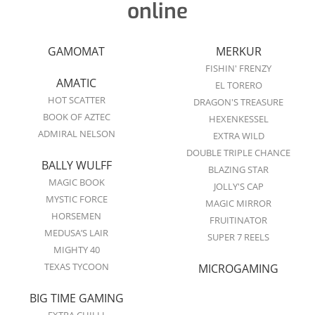
online
GAMOMAT
MERKUR
FISHIN' FRENZY
AMATIC
EL TORERO
HOT SCATTER
DRAGON'S TREASURE
BOOK OF AZTEC
HEXENKESSEL
ADMIRAL NELSON
EXTRA WILD
DOUBLE TRIPLE CHANCE
BALLY WULFF
BLAZING STAR
MAGIC BOOK
JOLLY'S CAP
MYSTIC FORCE
MAGIC MIRROR
HORSEMEN
FRUITINATOR
MEDUSA’S LAIR
SUPER 7 REELS
MIGHTY 40
TEXAS TYCOON
MICROGAMING
BIG TIME GAMING