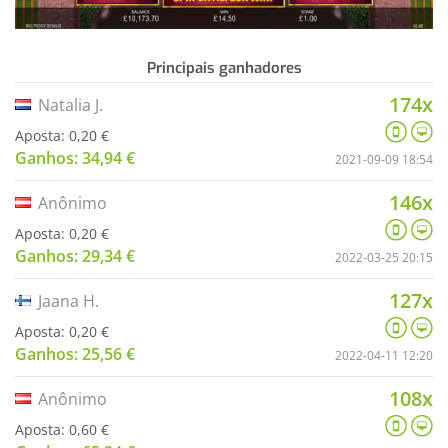
Principais ganhadores
174x
Natalia J.
Aposta: 0,20 €
Ganhos: 34,94 €
2021-09-09 18:54
146x
Anônimo
Aposta: 0,20 €
Ganhos: 29,34 €
2022-03-25 20:15
127x
Jaana H.
Aposta: 0,20 €
Ganhos: 25,56 €
2022-04-11 12:20
108x
Anônimo
Aposta: 0,60 €