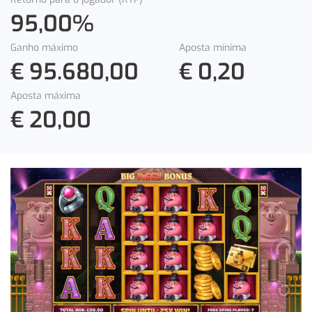
95,00
%
Ganho máximo
Aposta mínima
€ 95.680,00
€ 0,20
Aposta máxima
€ 20,00