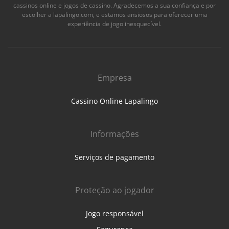
cassinos online e jogos de cassino. Agradecemos a sua confiança e por
escolher a lapalingo.com, e estamos ansiosos para oferecer uma
experiência de jogo inesquecível.
Empresa
Cassino Online Lapalingo
Informações
Serviços de pagamento
Proteção ao jogador
Jogo responsável