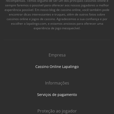
recompensas. Temos orgulho de ser um dos principais cassinos online e
sempre faremos o possível para oferecer aos nossos jogadores a melhor
experiência possível. Em nosso blog de cassino online, você também pode
encontrar dicas interessantes e truques, além de outros fatos sobre
cassinos online e jogos de cassino. Agradecemos a sua confiança e por
escolher a lapalingo.com, e estamos ansiosos para oferecer uma
experiência de jogo inesquecível.
Empresa
Cassino Online Lapalingo
Informações
Serviços de pagamento
Proteção ao jogador