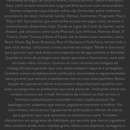
variedade de jogos de cassino online, cassino ao vivo, roleta e blackjack.
Aqui, você sempre encontrará o jogo perfeito para as suas necessidades.
Nossas máquinas caça-níqueis online são fornecidas pelos melhores
provedores do setor, incluindo Spribe, Merkur, Gamomat, Pragmatic Play e
Play´n GO. Garantimos que você tenha acesso aos jogos mais recentes e
emocionantes disponíveis hoje. Desde os jogos de Crash da Spribe, como
Aviator, até clássicos como Lucky Pharaoh, Eye of Horus, Ramses Book, El
Torero, Fishin´ Frenzy e Book of Dead, até os títulos mais recentes, como
Razor Shark, Big Bass Bonanza, Rise of Olympus e Fruit Party, temos tudo o
que você deseja. Utilizamos a mais recente tecnologia "Made in Germany"
para garantir que você tenha uma experiência de jogo perfeita e divertida.
Quando se trata de proteger seus dados pessoais e financeiros, você está
em boas mãos conosco. Usamos as mais recentes tecnologias de
criptografia para garantir que seus dados estejam seguros e protegidos.
Também somos completamente verificados, licenciados e regulamentados
para garantir que sempre trabalhemos com os mais altos padrões. Nossa
equipe de suporte ao cliente está sempre disponível para ajudá-lo com
todas as perguntas ou problemas que você possa ter. Você pode entrar em
contato conosco por e-mail, formulário de contato ou chat ao vivo, e
faremos o possível para responder o mais rápido possível. Na
lapalingo.com, sabemos que nossos jogadores merecem o melhor. Por
esse motivo, oferecemos regularmente promoções e ofertas de bônus
para garantir que você aproveite ao máximo sua sorte. Também
oferecemos um programa de fidelidade que permite que nossos jogadores
fiéis recebam ainda mais rodadas grátis, bônus sem depósito, vantagens e