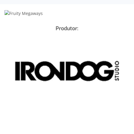
Produtor: