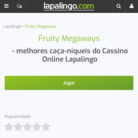
Lapalingo
Fruity Megaways
Fruity Megaways
- melhores caça-níqueis do Cassino
Online Lapalingo
Jogar
Popularidade