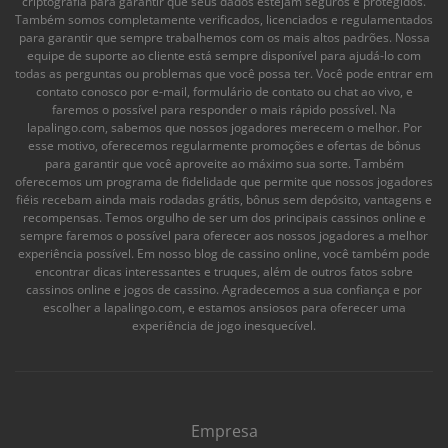
criptografia para garantir que seus dados estejam seguros e protegidos.
Também somos completamente verificados, licenciados e regulamentados
para garantir que sempre trabalhemos com os mais altos padrões. Nossa
equipe de suporte ao cliente está sempre disponível para ajudá-lo com
todas as perguntas ou problemas que você possa ter. Você pode entrar em
contato conosco por e-mail, formulário de contato ou chat ao vivo, e
faremos o possível para responder o mais rápido possível. Na
lapalingo.com, sabemos que nossos jogadores merecem o melhor. Por
esse motivo, oferecemos regularmente promoções e ofertas de bônus
para garantir que você aproveite ao máximo sua sorte. Também
oferecemos um programa de fidelidade que permite que nossos jogadores
fiéis recebam ainda mais rodadas grátis, bônus sem depósito, vantagens e
recompensas. Temos orgulho de ser um dos principais cassinos online e
sempre faremos o possível para oferecer aos nossos jogadores a melhor
experiência possível. Em nosso blog de cassino online, você também pode
encontrar dicas interessantes e truques, além de outros fatos sobre
cassinos online e jogos de cassino. Agradecemos a sua confiança e por
escolher a lapalingo.com, e estamos ansiosos para oferecer uma
experiência de jogo inesquecível.
Empresa