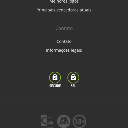
Melhores jogos
Principais vencedores atuais
Contato
Contato
Informações legais