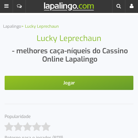
Lapalingo
Lucky Leprechaun
Lucky Leprechaun
- melhores caça-níqueis do Cassino
Online Lapalingo
Jogar
Popularidade
Retorno para o jogador (RTP)