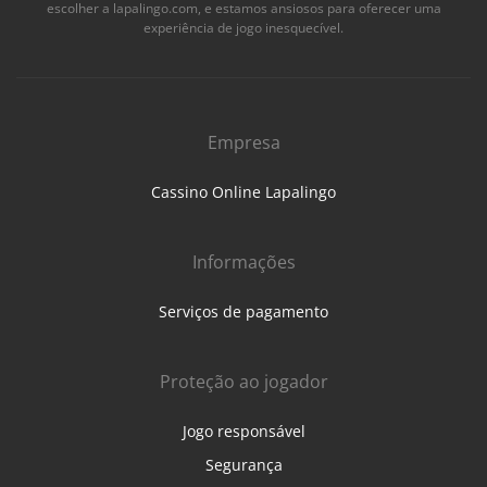
escolher a lapalingo.com, e estamos ansiosos para oferecer uma
experiência de jogo inesquecível.
Empresa
Cassino Online Lapalingo
Informações
Serviços de pagamento
Proteção ao jogador
Jogo responsável
Segurança