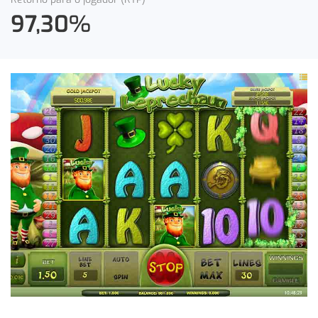
97,30
%