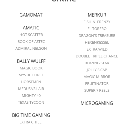
GAMOMAT
MERKUR
FISHIN' FRENZY
AMATIC
EL TORERO
HOT SCATTER
DRAGON'S TREASURE
BOOK OF AZTEC
HEXENKESSEL
ADMIRAL NELSON
EXTRA WILD
DOUBLE TRIPLE CHANCE
BALLY WULFF
BLAZING STAR
MAGIC BOOK
JOLLY'S CAP
MYSTIC FORCE
MAGIC MIRROR
HORSEMEN
FRUITINATOR
MEDUSA’S LAIR
SUPER 7 REELS
MIGHTY 40
TEXAS TYCOON
MICROGAMING
BIG TIME GAMING
EXTRA CHILLI