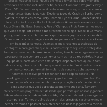
Nossas máquinas caça-níqueis online são fornecidas pelos melhores
provedores do setor, incluindo Spribe, Merkur, Gamomat, Pragmatic Play e
Play´n GO. Garantimos que você tenha acesso aos jogos mais recentes e
emocionantes disponíveis hoje. Desde os jogos de Crash da Spribe, como
Aviator, até clássicos como Lucky Pharaoh, Eye of Horus, Ramses Book, El
Torero, Fishin´ Frenzy e Book of Dead, até os títulos mais recentes, como
Razor Shark, Big Bass Bonanza, Rise of Olympus e Fruit Party, temos tudo o
que você deseja. Utilizamos a mais recente tecnologia "Made in Germany"
para garantir que você tenha uma experiência de jogo perfeita e divertida.
Quando se trata de proteger seus dados pessoais e financeiros, você está
em boas mãos conosco. Usamos as mais recentes tecnologias de
criptografia para garantir que seus dados estejam seguros e protegidos.
Também somos completamente verificados, licenciados e regulamentados
para garantir que sempre trabalhemos com os mais altos padrões. Nossa
equipe de suporte ao cliente está sempre disponível para ajudá-lo com
todas as perguntas ou problemas que você possa ter. Você pode entrar em
contato conosco por e-mail, formulário de contato ou chat ao vivo, e
faremos o possível para responder o mais rápido possível. Na
lapalingo.com, sabemos que nossos jogadores merecem o melhor. Por
esse motivo, oferecemos regularmente promoções e ofertas de bônus
para garantir que você aproveite ao máximo sua sorte. Também
oferecemos um programa de fidelidade que permite que nossos jogadores
fiéis recebam ainda mais rodadas grátis, bônus sem depósito, vantagens e
recompensas. Temos orgulho de ser um dos principais cassinos online e
sempre faremos o possível para oferecer aos nossos jogadores a melhor