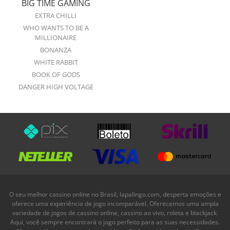
BIG TIME GAMING
EXTRA CHILLI
WHO WANTS TO BE A
MILLIONAIRE
BONANZA
WHITE RABBIT
BOOK OF GODS
DANGER HIGH VOLTAGE
O seu melhor cassino online no Brasil, lapalingo.com, desperta emoções e
oferece uma experiência de jogo incomparável. Oferecemos uma ampla
variedade de jogos de cassino online, cassino ao vivo, roleta e blackjack.
Aqui, você sempre encontrará o jogo perfeito para as suas necessidades.