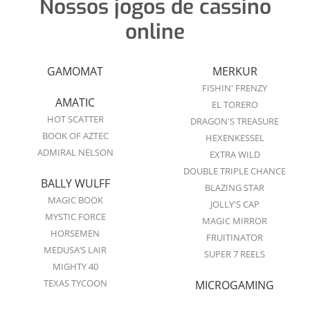
Nossos jogos de cassino
online
GAMOMAT
MERKUR
FISHIN' FRENZY
AMATIC
EL TORERO
HOT SCATTER
DRAGON'S TREASURE
BOOK OF AZTEC
HEXENKESSEL
ADMIRAL NELSON
EXTRA WILD
DOUBLE TRIPLE CHANCE
BALLY WULFF
BLAZING STAR
MAGIC BOOK
JOLLY'S CAP
MYSTIC FORCE
MAGIC MIRROR
HORSEMEN
FRUITINATOR
MEDUSA’S LAIR
SUPER 7 REELS
MIGHTY 40
TEXAS TYCOON
MICROGAMING