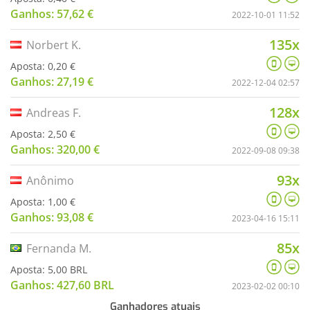
Ganhos: 57,62 €
2022-10-01 11:52
135x
Norbert K.
Aposta: 0,20 €
Ganhos: 27,19 €
2022-12-04 02:57
128x
Andreas F.
Aposta: 2,50 €
Ganhos: 320,00 €
2022-09-08 09:38
93x
Anônimo
Aposta: 1,00 €
Ganhos: 93,08 €
2023-04-16 15:11
85x
Fernanda M.
Aposta: 5,00 BRL
Ganhos: 427,60 BRL
2023-02-02 00:10
Ganhadores atuais