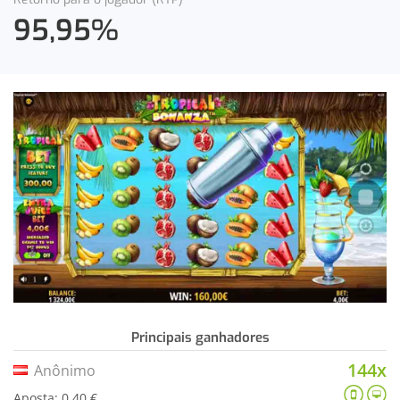
95,95
%
Principais ganhadores
144x
Anônimo
Aposta: 0,40 €