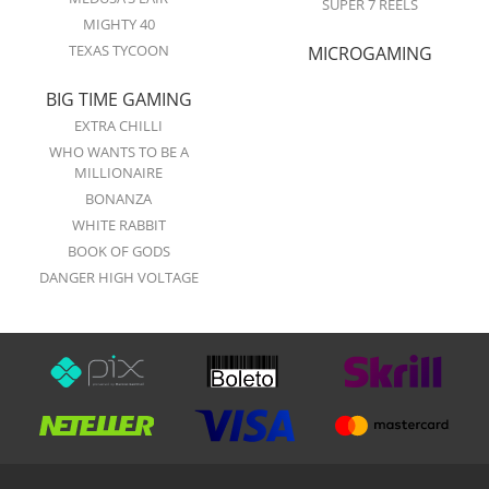
SUPER 7 REELS
MIGHTY 40
TEXAS TYCOON
MICROGAMING
BIG TIME GAMING
EXTRA CHILLI
WHO WANTS TO BE A
MILLIONAIRE
BONANZA
WHITE RABBIT
BOOK OF GODS
DANGER HIGH VOLTAGE