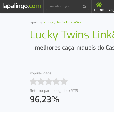
Home
Caç
Lapalingo
Lucky Twins Link&Win
Lucky Twins Lin
- melhores caça-níqueis do Ca
Popularidade
Retorno para o jogador (RTP)
96,23
%