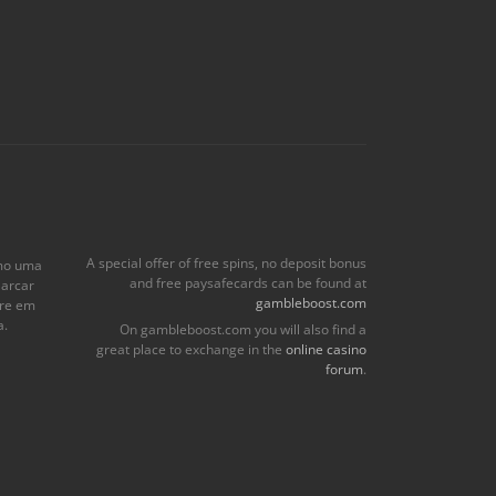
A special offer of free spins, no deposit bonus
omo uma
and free paysafecards can be found at
 arcar
gambleboost.com
tre em
a.
On gambleboost.com you will also find a
great place to exchange in the
online casino
forum
.