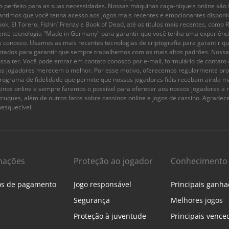
ogo perfeito para as suas necessidades. Nossas máquinas caça-níqueis online são
ntimos que você tenha acesso aos jogos mais recentes e emocionantes disponíve
k, El Torero, Fishin´ Frenzy e Book of Dead, até os títulos mais recentes, como 
ente tecnologia "Made in Germany" para garantir que você tenha uma experiência
s conosco. Usamos as mais recentes tecnologias de criptografia para garantir 
tados para garantir que sempre trabalhemos com os mais altos padrões. Nossa e
sa ter. Você pode entrar em contato conosco por e-mail, formulário de contato o
sos jogadores merecem o melhor. Por esse motivo, oferecemos regularmente pro
grama de fidelidade que permite que nossos jogadores fiéis recebam ainda mai
nos online e sempre faremos o possível para oferecer aos nossos jogadores a m
ruques, além de outros fatos sobre cassinos online e jogos de cassino. Agradec
nesquecível.
mações
Proteção ao jogador
Conhecimento
os de pagamento
Jogo responsável
Principais ganh
Segurança
Melhores jogos
Proteção à juventude
Principais vence