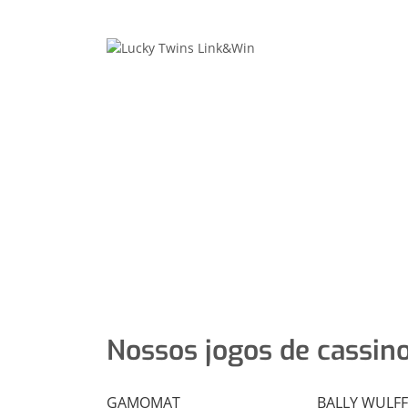
Nossos jogos de cassino
GAMOMAT
BALLY WULFF