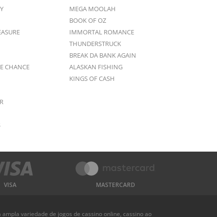
ZY
MEGA MOOLAH
BOOK OF OZ
EASURE
IMMORTAL ROMANCE
THUNDERSTRUCK
BREAK DA BANK AGAIN
LE CHANCE
ALASKAN FISHING
KINGS OF CASH
R
S
VISA
MASTERCARD
ampla variedade de jogos de cassino online, cassino ao