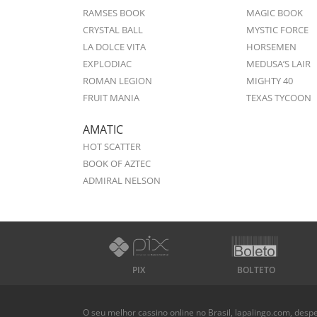
RAMSES BOOK
MAGIC BOOK
CRYSTAL BALL
MYSTIC FORCE
LA DOLCE VITA
HORSEMEN
EXPLODIAC
MEDUSA’S LAIR
ROMAN LEGION
MIGHTY 40
FRUIT MANIA
TEXAS TYCOON
AMATIC
HOT SCATTER
BOOK OF AZTEC
ADMIRAL NELSON
PIX
BOLTETO
O seu melhor cassino online no Brasil, lapalingo.com, de