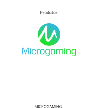
Produtor:
MICROGAMING