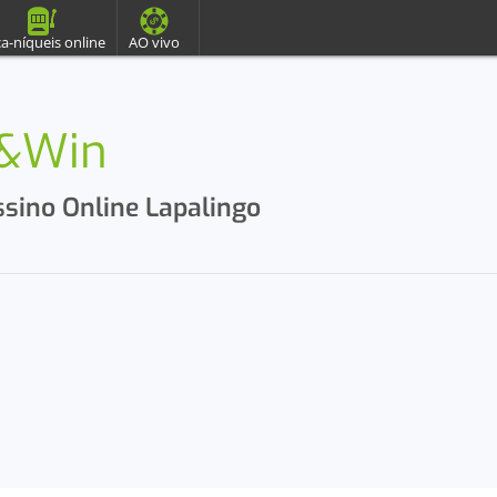
a-níqueis online
AO vivo
k&Win
ssino Online Lapalingo