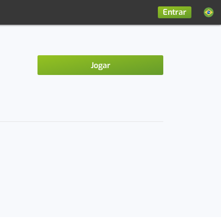
Entrar
Jogar