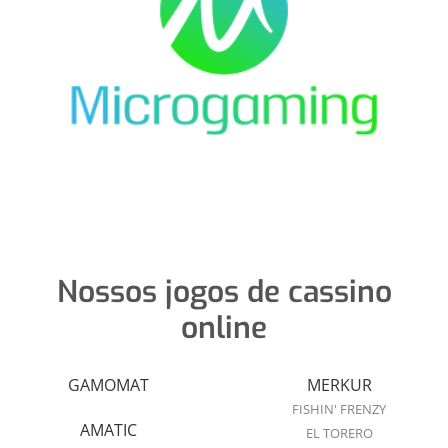
Nossos jogos de cassino
online
GAMOMAT
MERKUR
FISHIN' FRENZY
AMATIC
EL TORERO