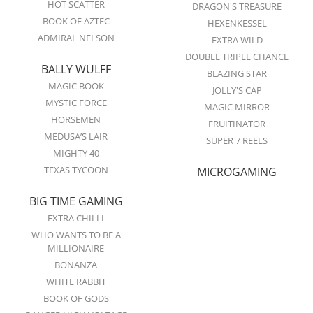
HOT SCATTER
DRAGON'S TREASURE
BOOK OF AZTEC
HEXENKESSEL
ADMIRAL NELSON
EXTRA WILD
DOUBLE TRIPLE CHANCE
BALLY WULFF
BLAZING STAR
MAGIC BOOK
JOLLY'S CAP
MYSTIC FORCE
MAGIC MIRROR
HORSEMEN
FRUITINATOR
MEDUSA’S LAIR
SUPER 7 REELS
MIGHTY 40
TEXAS TYCOON
MICROGAMING
BIG TIME GAMING
EXTRA CHILLI
WHO WANTS TO BE A
MILLIONAIRE
BONANZA
WHITE RABBIT
BOOK OF GODS