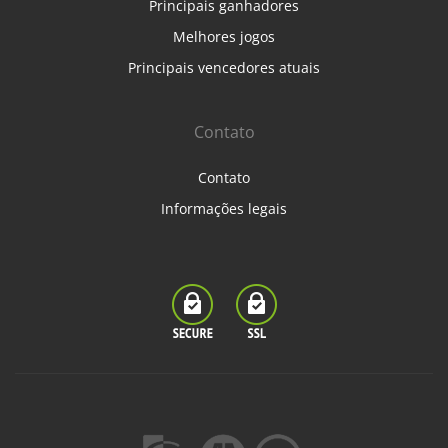
Principais ganhadores
Melhores jogos
Principais vencedores atuais
Contato
Contato
Informações legais