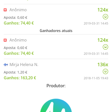
124x
Anônimo
Aposta: 0,60 €
Ganhos: 74,40 €
2019-03-31 14:45
Ganhadores atuais
124x
Anônimo
Aposta: 0,60 €
Ganhos: 74,40 €
2019-03-31 14:45
136x
Mirja Helena N.
Aposta: 1,20 €
Ganhos: 163,20 €
2018-11-05 19:43
Produtor: