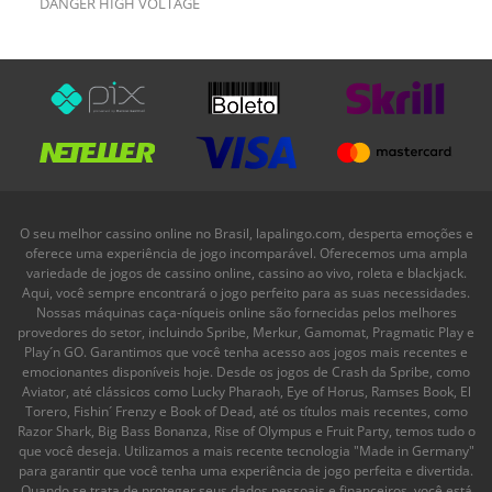
DANGER HIGH VOLTAGE
O seu melhor cassino online no Brasil, lapalingo.com, desperta emoções e
oferece uma experiência de jogo incomparável. Oferecemos uma ampla
variedade de jogos de cassino online, cassino ao vivo, roleta e blackjack.
Aqui, você sempre encontrará o jogo perfeito para as suas necessidades.
Nossas máquinas caça-níqueis online são fornecidas pelos melhores
provedores do setor, incluindo Spribe, Merkur, Gamomat, Pragmatic Play e
Play´n GO. Garantimos que você tenha acesso aos jogos mais recentes e
emocionantes disponíveis hoje. Desde os jogos de Crash da Spribe, como
Aviator, até clássicos como Lucky Pharaoh, Eye of Horus, Ramses Book, El
Torero, Fishin´ Frenzy e Book of Dead, até os títulos mais recentes, como
Razor Shark, Big Bass Bonanza, Rise of Olympus e Fruit Party, temos tudo o
que você deseja. Utilizamos a mais recente tecnologia "Made in Germany"
para garantir que você tenha uma experiência de jogo perfeita e divertida.
Quando se trata de proteger seus dados pessoais e financeiros, você está