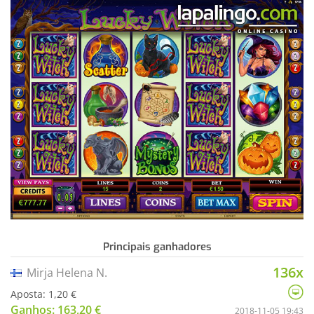
Principais ganhadores
136x
Mirja Helena N.
Aposta: 1,20 €
Ganhos: 163,20 €
2018-11-05 19:43