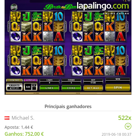
Principais ganhadores
522x
Michael S.
Aposta: 1,44 €
Ganhos: 752,00 €
2019-06-18 00:37