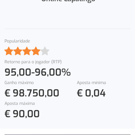
Popularidade
Retorno para o jogador (RTP)
95,00
-
96,00
%
Ganho máximo
Aposta mínima
€ 98.750,00
€ 0,04
Aposta máxima
€ 90,00