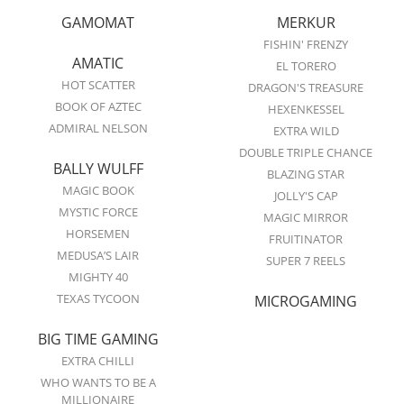
GAMOMAT
MERKUR
FISHIN' FRENZY
AMATIC
EL TORERO
HOT SCATTER
DRAGON'S TREASURE
BOOK OF AZTEC
HEXENKESSEL
ADMIRAL NELSON
EXTRA WILD
DOUBLE TRIPLE CHANCE
BALLY WULFF
BLAZING STAR
MAGIC BOOK
JOLLY'S CAP
MYSTIC FORCE
MAGIC MIRROR
HORSEMEN
FRUITINATOR
MEDUSA’S LAIR
SUPER 7 REELS
MIGHTY 40
TEXAS TYCOON
MICROGAMING
BIG TIME GAMING
EXTRA CHILLI
WHO WANTS TO BE A
MILLIONAIRE