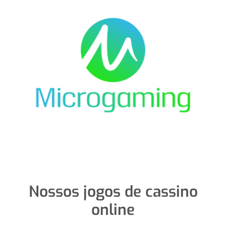
Nossos jogos de cassino
online