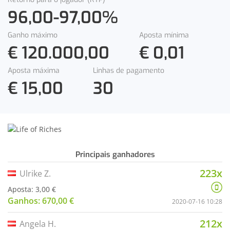
96,00
-
97,00
%
Ganho máximo
Aposta mínima
€ 120.000,00
€ 0,01
Aposta máxima
Linhas de pagamento
€ 15,00
30
Principais ganhadores
223x
Ulrike Z.
Aposta: 3,00 €
Ganhos: 670,00 €
2020-07-16 10:28
212x
Angela H.