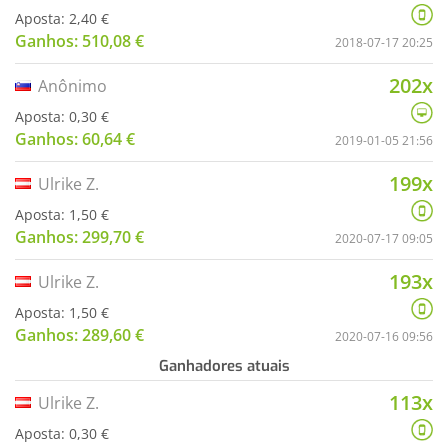
Aposta: 2,40 €
Ganhos: 510,08 €
2018-07-17 20:25
202x
Anônimo
Aposta: 0,30 €
Ganhos: 60,64 €
2019-01-05 21:56
199x
Ulrike Z.
Aposta: 1,50 €
Ganhos: 299,70 €
2020-07-17 09:05
193x
Ulrike Z.
Aposta: 1,50 €
Ganhos: 289,60 €
2020-07-16 09:56
Ganhadores atuais
113x
Ulrike Z.
Aposta: 0,30 €