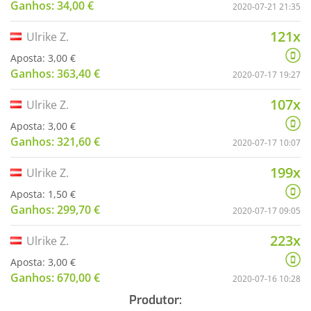
Ganhos: 34,00 €
2020-07-21 21:35
121x
Ulrike Z.
Aposta: 3,00 €
Ganhos: 363,40 €
2020-07-17 19:27
107x
Ulrike Z.
Aposta: 3,00 €
Ganhos: 321,60 €
2020-07-17 10:07
199x
Ulrike Z.
Aposta: 1,50 €
Ganhos: 299,70 €
2020-07-17 09:05
223x
Ulrike Z.
Aposta: 3,00 €
Ganhos: 670,00 €
2020-07-16 10:28
Produtor: