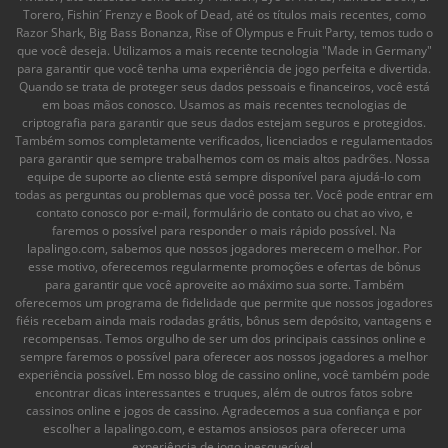
Torero, Fishin´ Frenzy e Book of Dead, até os títulos mais recentes, como
Razor Shark, Big Bass Bonanza, Rise of Olympus e Fruit Party, temos tudo o
que você deseja. Utilizamos a mais recente tecnologia "Made in Germany"
para garantir que você tenha uma experiência de jogo perfeita e divertida.
Quando se trata de proteger seus dados pessoais e financeiros, você está
em boas mãos conosco. Usamos as mais recentes tecnologias de
criptografia para garantir que seus dados estejam seguros e protegidos.
Também somos completamente verificados, licenciados e regulamentados
para garantir que sempre trabalhemos com os mais altos padrões. Nossa
equipe de suporte ao cliente está sempre disponível para ajudá-lo com
todas as perguntas ou problemas que você possa ter. Você pode entrar em
contato conosco por e-mail, formulário de contato ou chat ao vivo, e
faremos o possível para responder o mais rápido possível. Na
lapalingo.com, sabemos que nossos jogadores merecem o melhor. Por
esse motivo, oferecemos regularmente promoções e ofertas de bônus
para garantir que você aproveite ao máximo sua sorte. Também
oferecemos um programa de fidelidade que permite que nossos jogadores
fiéis recebam ainda mais rodadas grátis, bônus sem depósito, vantagens e
recompensas. Temos orgulho de ser um dos principais cassinos online e
sempre faremos o possível para oferecer aos nossos jogadores a melhor
experiência possível. Em nosso blog de cassino online, você também pode
encontrar dicas interessantes e truques, além de outros fatos sobre
cassinos online e jogos de cassino. Agradecemos a sua confiança e por
escolher a lapalingo.com, e estamos ansiosos para oferecer uma
experiência de jogo inesquecível.