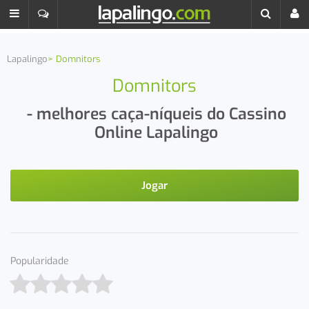
Lapalingo
Domnitors
Domnitors
- melhores caça-níqueis do Cassino
Online Lapalingo
Jogar
Popularidade