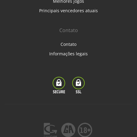
Melhores jogos
Principais vencedores atuais
Contato
Contato
Informações legais