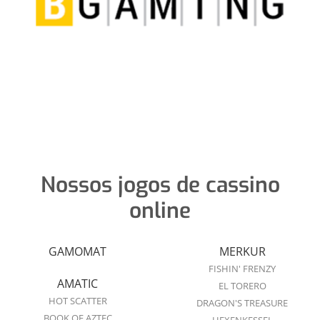
Nossos jogos de cassino
online
GAMOMAT
MERKUR
FISHIN' FRENZY
AMATIC
EL TORERO
HOT SCATTER
DRAGON'S TREASURE
BOOK OF AZTEC
HEXENKESSEL