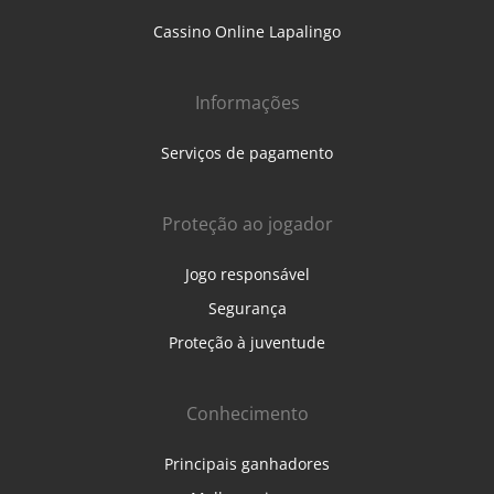
Cassino Online Lapalingo
Informações
Serviços de pagamento
Proteção ao jogador
Jogo responsável
Segurança
Proteção à juventude
Conhecimento
Principais ganhadores