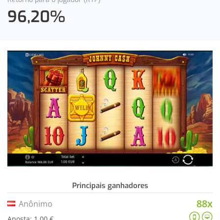
96,20
%
Principais ganhadores
88x
Anônimo
Aposta: 1,00 €