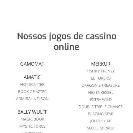
Nossos jogos de cassino
online
GAMOMAT
MERKUR
FISHIN' FRENZY
AMATIC
EL TORERO
HOT SCATTER
DRAGON'S TREASURE
BOOK OF AZTEC
HEXENKESSEL
ADMIRAL NELSON
EXTRA WILD
DOUBLE TRIPLE CHANCE
BALLY WULFF
BLAZING STAR
MAGIC BOOK
JOLLY'S CAP
MYSTIC FORCE
MAGIC MIRROR