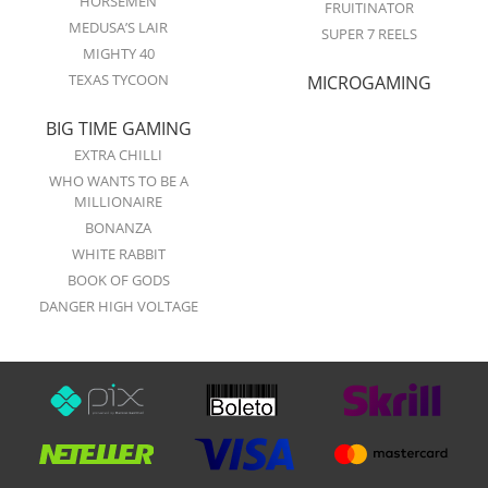
HORSEMEN
FRUITINATOR
MEDUSA’S LAIR
SUPER 7 REELS
MIGHTY 40
TEXAS TYCOON
MICROGAMING
BIG TIME GAMING
EXTRA CHILLI
WHO WANTS TO BE A
MILLIONAIRE
BONANZA
WHITE RABBIT
BOOK OF GODS
DANGER HIGH VOLTAGE