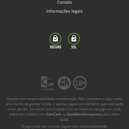
Contato
Informações legais
Aposte com responsabilidade e moderação. Não considere o jogo como
uma forma de ganhar renda, e apenas jogue com dinheiro que você pode
arcar perder. Se estiver preocupado com os impactos do jogo em você,
entre em contato com
GamCare
ou
GamblersAnonymous
para obter
ajuda.
O jogo pode ser viciante. Jogue com responsabilidade.