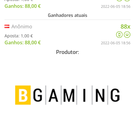
Ganhos: 88,00 €
2022-06-05 18:56
Ganhadores atuais
88x
Anônimo
Aposta: 1,00 €
Ganhos: 88,00 €
2022-06-05 18:56
Produtor: