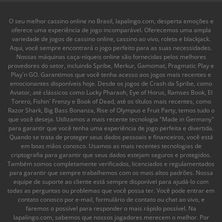
O seu melhor cassino online no Brasil, lapalingo.com, desperta emoções e
oferece uma experiência de jogo incomparável. Oferecemos uma ampla
variedade de jogos de cassino online, cassino ao vivo, roleta e blackjack.
Aqui, você sempre encontrará o jogo perfeito para as suas necessidades.
Nossas máquinas caça-níqueis online são fornecidas pelos melhores
provedores do setor, incluindo Spribe, Merkur, Gamomat, Pragmatic Play e
Play´n GO. Garantimos que você tenha acesso aos jogos mais recentes e
emocionantes disponíveis hoje. Desde os jogos de Crash da Spribe, como
Aviator, até clássicos como Lucky Pharaoh, Eye of Horus, Ramses Book, El
Torero, Fishin´ Frenzy e Book of Dead, até os títulos mais recentes, como
Razor Shark, Big Bass Bonanza, Rise of Olympus e Fruit Party, temos tudo o
que você deseja. Utilizamos a mais recente tecnologia "Made in Germany"
para garantir que você tenha uma experiência de jogo perfeita e divertida.
Quando se trata de proteger seus dados pessoais e financeiros, você está
em boas mãos conosco. Usamos as mais recentes tecnologias de
criptografia para garantir que seus dados estejam seguros e protegidos.
Também somos completamente verificados, licenciados e regulamentados
para garantir que sempre trabalhemos com os mais altos padrões. Nossa
equipe de suporte ao cliente está sempre disponível para ajudá-lo com
todas as perguntas ou problemas que você possa ter. Você pode entrar em
contato conosco por e-mail, formulário de contato ou chat ao vivo, e
faremos o possível para responder o mais rápido possível. Na
lapalingo.com, sabemos que nossos jogadores merecem o melhor. Por