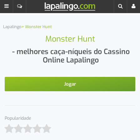
Lapalingo
Monster Hunt
Monster Hunt
- melhores caça-níqueis do Cassino
Online Lapalingo
Jogar
Popularidade