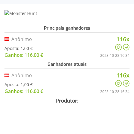
Principais ganhadores
116x
Anônimo
Aposta: 1,00 €
Ganhos: 116,00 €
2023-10-28 16:34
Ganhadores atuais
116x
Anônimo
Aposta: 1,00 €
Ganhos: 116,00 €
2023-10-28 16:34
Produtor: