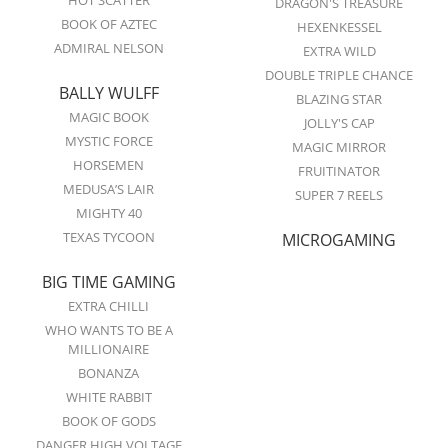
DRAGON'S TREASURE
BOOK OF AZTEC
HEXENKESSEL
ADMIRAL NELSON
EXTRA WILD
DOUBLE TRIPLE CHANCE
BALLY WULFF
BLAZING STAR
MAGIC BOOK
JOLLY'S CAP
MYSTIC FORCE
MAGIC MIRROR
HORSEMEN
FRUITINATOR
MEDUSA’S LAIR
SUPER 7 REELS
MIGHTY 40
TEXAS TYCOON
MICROGAMING
BIG TIME GAMING
EXTRA CHILLI
WHO WANTS TO BE A
MILLIONAIRE
BONANZA
WHITE RABBIT
BOOK OF GODS
DANGER HIGH VOLTAGE