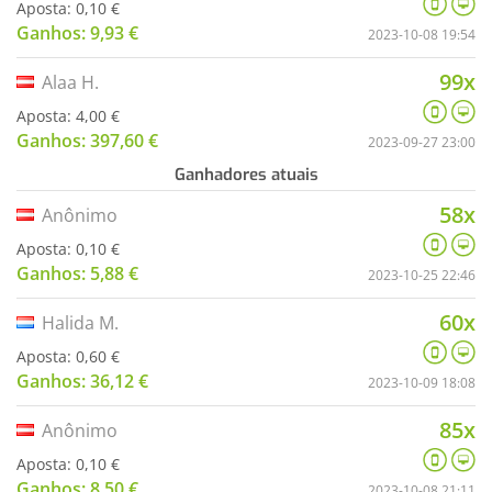
Aposta: 0,10 €
Ganhos: 9,93 €
2023-10-08 19:54
99x
Alaa H.
Aposta: 4,00 €
Ganhos: 397,60 €
2023-09-27 23:00
Ganhadores atuais
58x
Anônimo
Aposta: 0,10 €
Ganhos: 5,88 €
2023-10-25 22:46
60x
Halida M.
Aposta: 0,60 €
Ganhos: 36,12 €
2023-10-09 18:08
85x
Anônimo
Aposta: 0,10 €
Ganhos: 8,50 €
2023-10-08 21:11