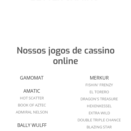
Nossos jogos de cassino
online
GAMOMAT
MERKUR
FISHIN' FRENZY
AMATIC
EL TORERO
HOT SCATTER
DRAGON'S TREASURE
BOOK OF AZTEC
HEXENKESSEL
ADMIRAL NELSON
EXTRA WILD
DOUBLE TRIPLE CHANCE
BALLY WULFF
BLAZING STAR