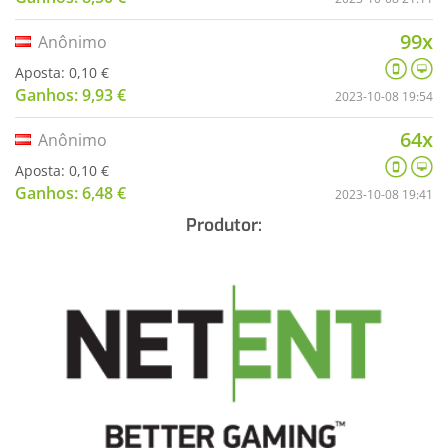
99x
Anônimo
Aposta: 0,10 €
Ganhos: 9,93 €
2023-10-08 19:54
64x
Anônimo
Aposta: 0,10 €
Ganhos: 6,48 €
2023-10-08 19:41
Produtor: