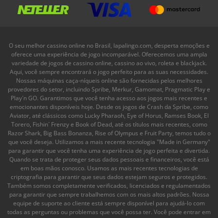
O seu melhor cassino online no Brasil, lapalingo.com, desperta emoções e
oferece uma experiência de jogo incomparável. Oferecemos uma ampla
variedade de jogos de cassino online, cassino ao vivo, roleta e blackjack.
Aqui, você sempre encontrará o jogo perfeito para as suas necessidades.
Nossas máquinas caça-níqueis online são fornecidas pelos melhores
provedores do setor, incluindo Spribe, Merkur, Gamomat, Pragmatic Play e
Play´n GO. Garantimos que você tenha acesso aos jogos mais recentes e
emocionantes disponíveis hoje. Desde os jogos de Crash da Spribe, como
Aviator, até clássicos como Lucky Pharaoh, Eye of Horus, Ramses Book, El
Torero, Fishin´ Frenzy e Book of Dead, até os títulos mais recentes, como
Razor Shark, Big Bass Bonanza, Rise of Olympus e Fruit Party, temos tudo o
que você deseja. Utilizamos a mais recente tecnologia "Made in Germany"
para garantir que você tenha uma experiência de jogo perfeita e divertida.
Quando se trata de proteger seus dados pessoais e financeiros, você está
em boas mãos conosco. Usamos as mais recentes tecnologias de
criptografia para garantir que seus dados estejam seguros e protegidos.
Também somos completamente verificados, licenciados e regulamentados
para garantir que sempre trabalhemos com os mais altos padrões. Nossa
equipe de suporte ao cliente está sempre disponível para ajudá-lo com
todas as perguntas ou problemas que você possa ter. Você pode entrar em