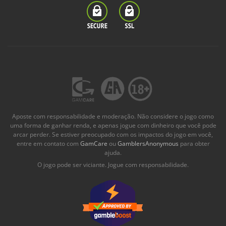
Aposte com responsabilidade e moderação. Não considere o jogo como
uma forma de ganhar renda, e apenas jogue com dinheiro que você pode
arcar perder. Se estiver preocupado com os impactos do jogo em você,
entre em contato com
GamCare
ou
GamblersAnonymous
para obter
ajuda.
O jogo pode ser viciante. Jogue com responsabilidade.