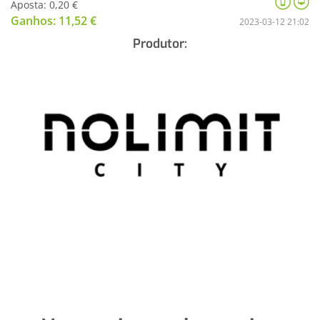
Aposta: 0,20 €
Ganhos: 11,52 €
2023-03-12 21:02
Produtor: