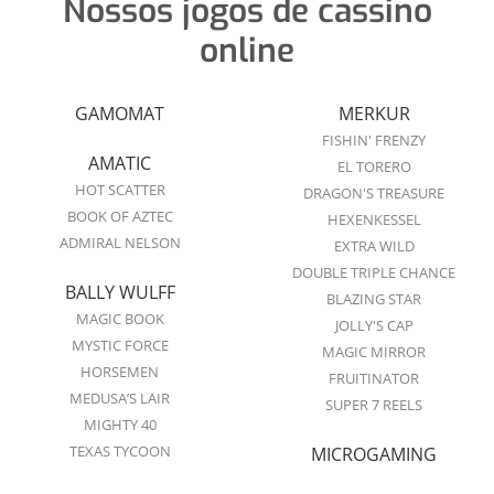
Nossos jogos de cassino
online
GAMOMAT
MERKUR
FISHIN' FRENZY
AMATIC
EL TORERO
HOT SCATTER
DRAGON'S TREASURE
BOOK OF AZTEC
HEXENKESSEL
ADMIRAL NELSON
EXTRA WILD
DOUBLE TRIPLE CHANCE
BALLY WULFF
BLAZING STAR
MAGIC BOOK
JOLLY'S CAP
MYSTIC FORCE
MAGIC MIRROR
HORSEMEN
FRUITINATOR
MEDUSA’S LAIR
SUPER 7 REELS
MIGHTY 40
TEXAS TYCOON
MICROGAMING