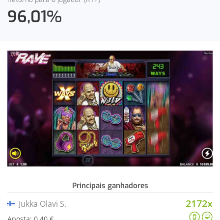
96,01
%
Principais ganhadores
2172x
Jukka Olavi S.
Aposta: 0,40 €