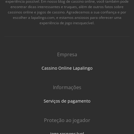
experiência possível. Em nosso blog de cassino online, você também pode
encontrar dicas interessantes e truques, além de outros fatos sobre
cassinos online e jogos de cassino. Agradecemos a sua confiança e por
escolher a lapalingo.com, e estamos ansiosos para oferecer uma
experiência de jogo inesquecível.
Empresa
Cassino Online Lapalingo
Informações
Serviços de pagamento
Proteção ao jogador
Jogo responsável