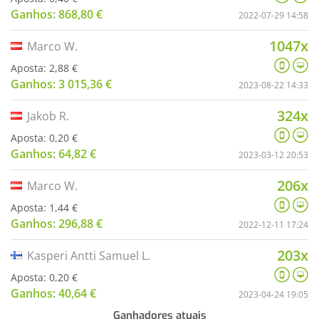
Ganhos: 868,80 €
2022-07-29 14:58
1047x
Marco W.
Aposta: 2,88 €
Ganhos: 3 015,36 €
2023-08-22 14:33
324x
Jakob R.
Aposta: 0,20 €
Ganhos: 64,82 €
2023-03-12 20:53
206x
Marco W.
Aposta: 1,44 €
Ganhos: 296,88 €
2022-12-11 17:24
203x
Kasperi Antti Samuel L.
Aposta: 0,20 €
Ganhos: 40,64 €
2023-04-24 19:05
Ganhadores atuais