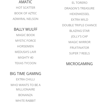
AMATIC
EL TORERO
HOT SCATTER
DRAGON'S TREASURE
BOOK OF AZTEC
HEXENKESSEL
ADMIRAL NELSON
EXTRA WILD
DOUBLE TRIPLE CHANCE
BALLY WULFF
BLAZING STAR
MAGIC BOOK
JOLLY'S CAP
MYSTIC FORCE
MAGIC MIRROR
HORSEMEN
FRUITINATOR
MEDUSA’S LAIR
SUPER 7 REELS
MIGHTY 40
TEXAS TYCOON
MICROGAMING
BIG TIME GAMING
EXTRA CHILLI
WHO WANTS TO BE A
MILLIONAIRE
BONANZA
WHITE RABBIT