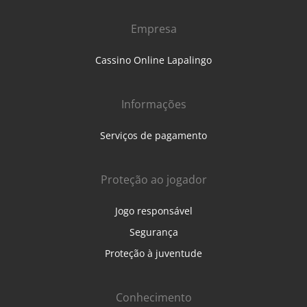
Empresa
Cassino Online Lapalingo
Informações
Serviços de pagamento
Proteção ao jogador
Jogo responsável
Segurança
Proteção à juventude
Conhecimento