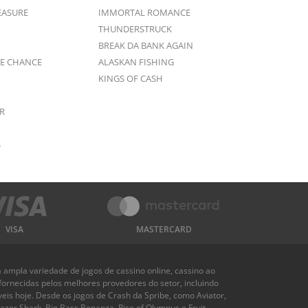
EASURE
IMMORTAL ROMANCE
THUNDERSTRUCK
BREAK DA BANK AGAIN
LE CHANCE
ALASKAN FISHING
KINGS OF CASH
R
S
VISA
MASTERCARD
ampla variedade de jogos de cassino online, cassino ao
 fornecidas pelos melhores provedores do setor, incluindo
is hoje. Desde os jogos de Crash da Spribe, como Aviator,
Razor Shark, Big Bass Bonanza, Rise of Olympus e Fruit