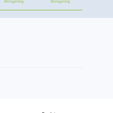
Microgaming
Microgaming
Microgami