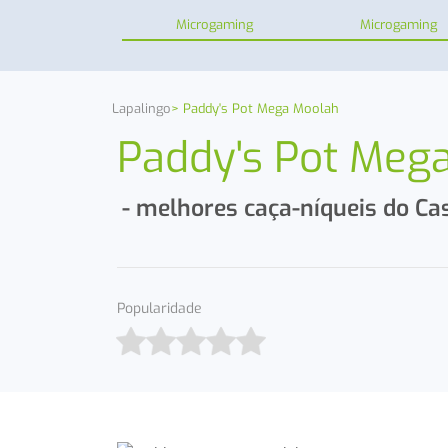
Microgaming
Microgaming
Lapalingo
Paddy's Pot Mega Moolah
Paddy's Pot Meg
- melhores caça-níqueis do Ca
Popularidade