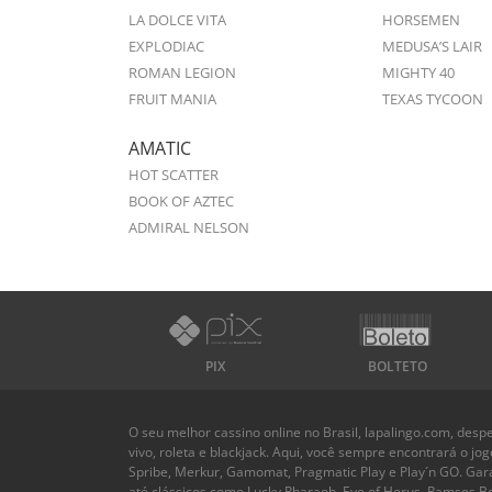
LA DOLCE VITA
HORSEMEN
EXPLODIAC
MEDUSA’S LAIR
ROMAN LEGION
MIGHTY 40
FRUIT MANIA
TEXAS TYCOON
AMATIC
HOT SCATTER
BOOK OF AZTEC
ADMIRAL NELSON
PIX
BOLTETO
O seu melhor cassino online no Brasil, lapalingo.com, de
vivo, roleta e blackjack. Aqui, você sempre encontrará o j
Spribe, Merkur, Gamomat, Pragmatic Play e Play´n GO. Gara
até clássicos como Lucky Pharaoh, Eye of Horus, Ramses Boo