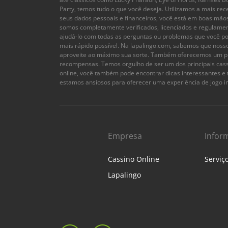
Party, temos tudo o que você deseja. Utilizamos a mais rec
seus dados pessoais e financeiros, você está em boas mão
somos completamente verificados, licenciados e regulamen
ajudá-lo com todas as perguntas ou problemas que você pos
mais rápido possível. Na lapalingo.com, sabemos que nos
aproveite ao máximo sua sorte. Também oferecemos um pro
recompensas. Temos orgulho de ser um dos principais cassi
online, você também pode encontrar dicas interessantes e t
estamos ansiosos para oferecer uma experiência de jogo i
Empresa
Infor
Cassino Online
Serviç
Lapalingo