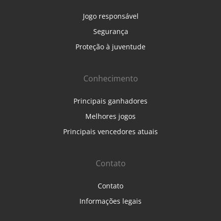
Jogo responsável
Segurança
Proteção à juventude
Conhecimento
Principais ganhadores
Melhores jogos
Principais vencedores atuais
Contato
Contato
Informações legais