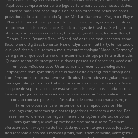
Aqui, você sempre encontrará o jogo perfeito para as suas necessidades.
Nossas máquinas caça-níqueis online são fornecidas pelos melhores
provedores do setor, incluindo Spribe, Merkur, Gamomat, Pragmatic Play e
Play´n GO. Garantimos que você tenha acesso aos jogos mais recentes e
emocionantes disponíveis hoje. Desde os jogos de Crash da Spribe, como
Aviator, até clássicos como Lucky Pharaoh, Eye of Horus, Ramses Book, El
Torero, Fishin´ Frenzy e Book of Dead, até os títulos mais recentes, como
Razor Shark, Big Bass Bonanza, Rise of Olympus e Fruit Party, temos tudo o
que você deseja. Utilizamos a mais recente tecnologia "Made in Germany"
para garantir que você tenha uma experiência de jogo perfeita e divertida.
Quando se trata de proteger seus dados pessoais e financeiros, você está
em boas mãos conosco. Usamos as mais recentes tecnologias de
criptografia para garantir que seus dados estejam seguros e protegidos.
Também somos completamente verificados, licenciados e regulamentados
para garantir que sempre trabalhemos com os mais altos padrões. Nossa
equipe de suporte ao cliente está sempre disponível para ajudá-lo com
todas as perguntas ou problemas que você possa ter. Você pode entrar em
contato conosco por e-mail, formulário de contato ou chat ao vivo, e
faremos o possível para responder o mais rápido possível. Na
lapalingo.com, sabemos que nossos jogadores merecem o melhor. Por
esse motivo, oferecemos regularmente promoções e ofertas de bônus
para garantir que você aproveite ao máximo sua sorte. Também
oferecemos um programa de fidelidade que permite que nossos jogadores
fiéis recebam ainda mais rodadas grátis, bônus sem depósito, vantagens e