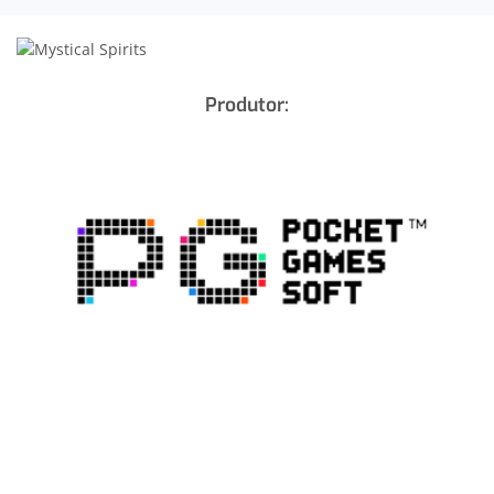
Produtor: