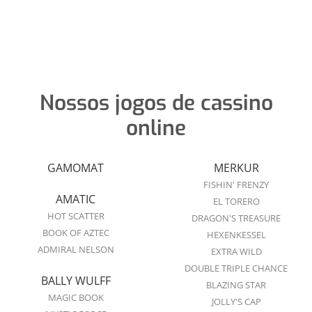
Nossos jogos de cassino
online
GAMOMAT
MERKUR
FISHIN' FRENZY
AMATIC
EL TORERO
HOT SCATTER
DRAGON'S TREASURE
BOOK OF AZTEC
HEXENKESSEL
ADMIRAL NELSON
EXTRA WILD
DOUBLE TRIPLE CHANCE
BALLY WULFF
BLAZING STAR
MAGIC BOOK
JOLLY'S CAP