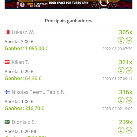
Principais ganhadores
365x
Lukasz W.
Aposta: 3,00 €
Ganhos: 1 095,00 €
2022-08-23 07:20
321x
Kilian T.
Aposta: 0,20 €
Ganhos: 64,36 €
2023-01-27 09:11
316x
Nikolas Teemu Tapio N.
Aposta: 1,00 €
Ganhos: 316,70 €
2023-02-02 19:02
239x
Dionisio S.
Aposta: 0,20 BRL