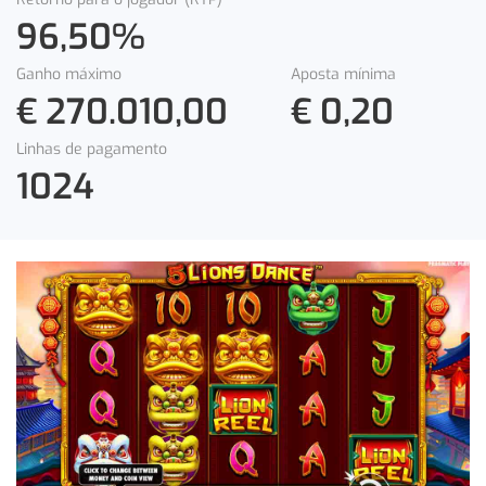
96,50
%
Ganho máximo
Aposta mínima
€ 270.010,00
€ 0,20
Linhas de pagamento
1024