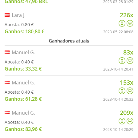
Ganhos: 47,96 BRL
2023-03-28 01:29
226x
Lara J.
Aposta: 0,80 €
Ganhos: 180,80 €
2023-05-22 08:08
Ganhadores atuais
83x
Manuel G.
Aposta: 0,40 €
Ganhos: 33,32 €
2023-10-14 20:41
153x
Manuel G.
Aposta: 0,40 €
Ganhos: 61,28 €
2023-10-14 20:32
209x
Manuel G.
Aposta: 0,40 €
Ganhos: 83,96 €
2023-10-14 20:29