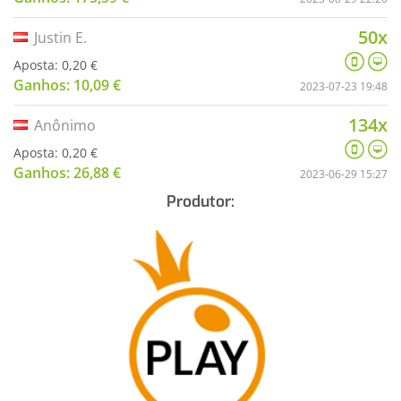
50x
Justin E.
Aposta: 0,20 €
Ganhos: 10,09 €
2023-07-23 19:48
134x
Anônimo
Aposta: 0,20 €
Ganhos: 26,88 €
2023-06-29 15:27
Produtor: