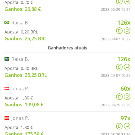
Aposta: 0,20 €
Ganhos: 26,88 €
2023-06-29 15:27
126x
Raisa B.
Aposta: 0,20 BRL
Ganhos: 25,25 BRL
2023-09-07 10:22
Ganhadores atuais
126x
Raisa B.
Aposta: 0,20 BRL
Ganhos: 25,25 BRL
2023-09-07 10:22
60x
Jonas P.
Aposta: 1,80 €
Ganhos: 109,08 €
2023-08-29 22:29
97x
Jonas P.
Aposta: 1,80 €
Ganhos: 175,59 €
2023-08-29 22:20