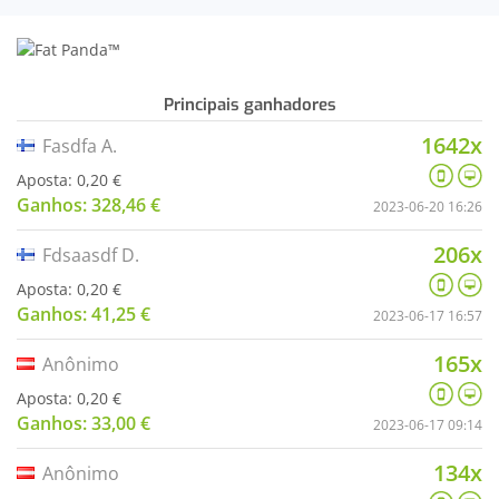
Principais ganhadores
1642x
Fasdfa A.
Aposta: 0,20 €
Ganhos: 328,46 €
2023-06-20 16:26
206x
Fdsaasdf D.
Aposta: 0,20 €
Ganhos: 41,25 €
2023-06-17 16:57
165x
Anônimo
Aposta: 0,20 €
Ganhos: 33,00 €
2023-06-17 09:14
134x
Anônimo