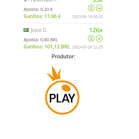
Aposta: 0,20 €
Ganhos: 11,06 €
2023-06-18 00:23
126x
Joice D.
Aposta: 0,80 BRL
Ganhos: 101,12 BRL
2023-05-26 22:25
Produtor: