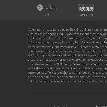
PIX
BOLTETO
O seu melhor cassino online no Brasil, lapalingo.com, de
vivo, roleta e blackjack. Aqui, você sempre encontrará o j
Spribe, Merkur, Gamomat, Pragmatic Play e Play´n GO. Gara
até clássicos como Lucky Pharaoh, Eye of Horus, Ramses Boo
Party, temos tudo o que você deseja. Utilizamos a mais rec
seus dados pessoais e financeiros, você está em boas mão
somos completamente verificados, licenciados e regulamen
ajudá-lo com todas as perguntas ou problemas que você pos
mais rápido possível. Na lapalingo.com, sabemos que nos
aproveite ao máximo sua sorte. Também oferecemos um pro
recompensas. Temos orgulho de ser um dos principais cassi
online, você também pode encontrar dicas interessantes e t
estamos ansiosos para oferecer uma experiência de jogo i
Empresa
Infor