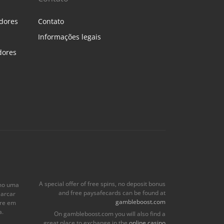
adores
Contato
Informações legais
dores
A special offer of free spins, no deposit bonus
omo uma
and free paysafecards can be found at
 arcar
gambleboost.com
tre em
a.
On gambleboost.com you will also find a
great place to exchange in the
online casino