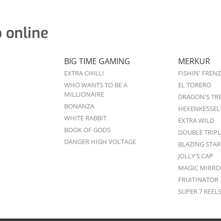
 online
BIG TIME GAMING
MERKUR
EXTRA CHILLI
FISHIN' FREN
WHO WANTS TO BE A
EL TORERO
MILLIONAIRE
DRAGON'S TR
BONANZA
HEXENKESSEL
WHITE RABBIT
EXTRA WILD
BOOK OF GODS
DOUBLE TRIP
DANGER HIGH VOLTAGE
BLAZING STAR
JOLLY'S CAP
MAGIC MIRRO
FRUITINATOR
SUPER 7 REEL