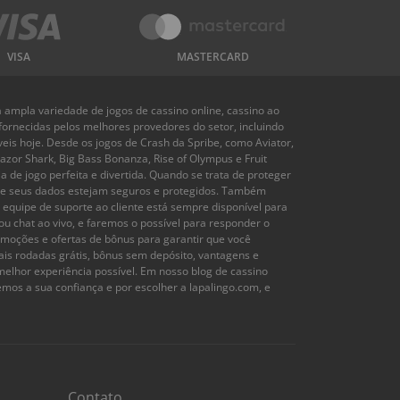
VISA
MASTERCARD
ampla variedade de jogos de cassino online, cassino ao
 fornecidas pelos melhores provedores do setor, incluindo
is hoje. Desde os jogos de Crash da Spribe, como Aviator,
Razor Shark, Big Bass Bonanza, Rise of Olympus e Fruit
 de jogo perfeita e divertida. Quando se trata de proteger
que seus dados estejam seguros e protegidos. Também
quipe de suporte ao cliente está sempre disponível para
u chat ao vivo, e faremos o possível para responder o
moções e ofertas de bônus para garantir que você
s rodadas grátis, bônus sem depósito, vantagens e
elhor experiência possível. Em nosso blog de cassino
emos a sua confiança e por escolher a lapalingo.com, e
Contato