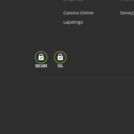
Cassino Online
Serviç
Lapalingo