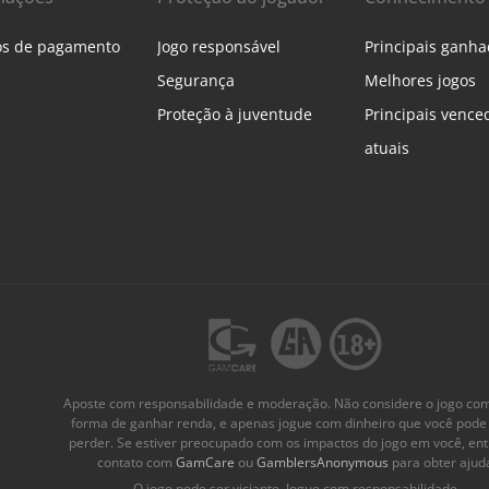
os de pagamento
Jogo responsável
Principais ganh
Segurança
Melhores jogos
Proteção à juventude
Principais vence
atuais
Aposte com responsabilidade e moderação. Não considere o jogo c
forma de ganhar renda, e apenas jogue com dinheiro que você pode
perder. Se estiver preocupado com os impactos do jogo em você, en
contato com
GamCare
ou
GamblersAnonymous
para obter ajud
O jogo pode ser viciante. Jogue com responsabilidade.