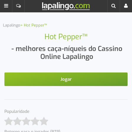
Lapalingo
Hot Pepper™
Hot Pepper™
- melhores caça-níqueis do Cassino
Online Lapalingo
Jogar
Popularidade
Retorno para o jogador (RTP)