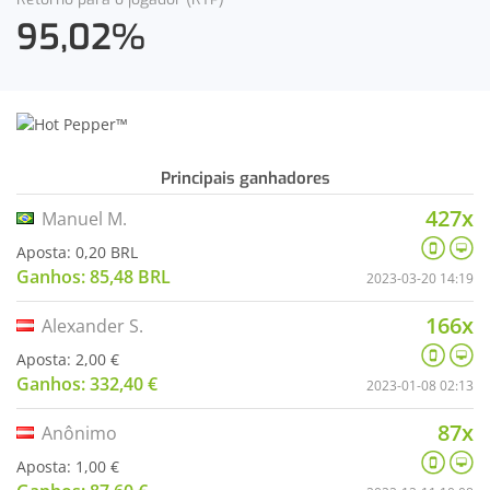
95,02
%
Principais ganhadores
427x
Manuel M.
Aposta: 0,20 BRL
Ganhos: 85,48 BRL
2023-03-20 14:19
166x
Alexander S.
Aposta: 2,00 €
Ganhos: 332,40 €
2023-01-08 02:13
87x
Anônimo
Aposta: 1,00 €