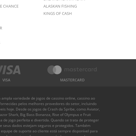
LE CHANCE
ALASKAN FISHING
KINGS OF CASH
R
S
VISA
MASTERCARD
ampla variedade de jogos de cassino online, cassino ao
 fornecidas pelos melhores provedores do setor, incluindo
is hoje. Desde os jogos de Crash da Spribe, como Aviator,
Razor Shark, Big Bass Bonanza, Rise of Olympus e Fruit
 de jogo perfeita e divertida. Quando se trata de proteger
que seus dados estejam seguros e protegidos. Também
quipe de suporte ao cliente está sempre disponível para