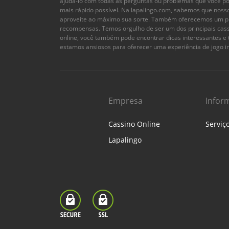
ajudá-lo com todas as perguntas ou problemas que você pos
mais rápido possível. Na lapalingo.com, sabemos que nos
aproveite ao máximo sua sorte. Também oferecemos um pro
recompensas. Temos orgulho de ser um dos principais cassi
online, você também pode encontrar dicas interessantes e t
estamos ansiosos para oferecer uma experiência de jogo i
Empresa
Infor
Cassino Online
Serviç
Lapalingo