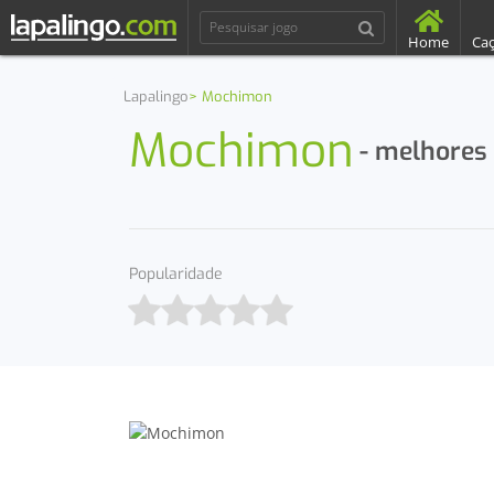
Home
Caç
Lapalingo
Mochimon
Mochimon
- melhores 
Popularidade