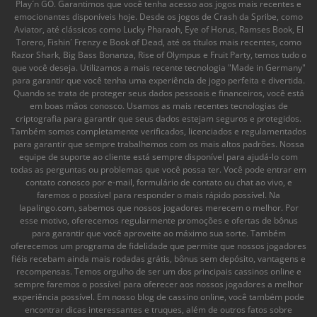
Play´n GO. Garantimos que você tenha acesso aos jogos mais recentes e
emocionantes disponíveis hoje. Desde os jogos de Crash da Spribe, como
Aviator, até clássicos como Lucky Pharaoh, Eye of Horus, Ramses Book, El
Torero, Fishin´ Frenzy e Book of Dead, até os títulos mais recentes, como
Razor Shark, Big Bass Bonanza, Rise of Olympus e Fruit Party, temos tudo o
que você deseja. Utilizamos a mais recente tecnologia "Made in Germany"
para garantir que você tenha uma experiência de jogo perfeita e divertida.
Quando se trata de proteger seus dados pessoais e financeiros, você está
em boas mãos conosco. Usamos as mais recentes tecnologias de
criptografia para garantir que seus dados estejam seguros e protegidos.
Também somos completamente verificados, licenciados e regulamentados
para garantir que sempre trabalhemos com os mais altos padrões. Nossa
equipe de suporte ao cliente está sempre disponível para ajudá-lo com
todas as perguntas ou problemas que você possa ter. Você pode entrar em
contato conosco por e-mail, formulário de contato ou chat ao vivo, e
faremos o possível para responder o mais rápido possível. Na
lapalingo.com, sabemos que nossos jogadores merecem o melhor. Por
esse motivo, oferecemos regularmente promoções e ofertas de bônus
para garantir que você aproveite ao máximo sua sorte. Também
oferecemos um programa de fidelidade que permite que nossos jogadores
fiéis recebam ainda mais rodadas grátis, bônus sem depósito, vantagens e
recompensas. Temos orgulho de ser um dos principais cassinos online e
sempre faremos o possível para oferecer aos nossos jogadores a melhor
experiência possível. Em nosso blog de cassino online, você também pode
encontrar dicas interessantes e truques, além de outros fatos sobre