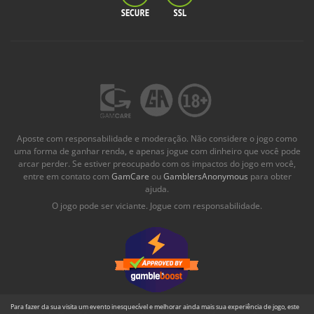
Aposte com responsabilidade e moderação. Não considere o jogo como
uma forma de ganhar renda, e apenas jogue com dinheiro que você pode
arcar perder. Se estiver preocupado com os impactos do jogo em você,
entre em contato com
GamCare
ou
GamblersAnonymous
para obter
ajuda.
O jogo pode ser viciante. Jogue com responsabilidade.
Para fazer da sua visita um evento inesquecível e melhorar ainda mais sua experiência de jogo, este