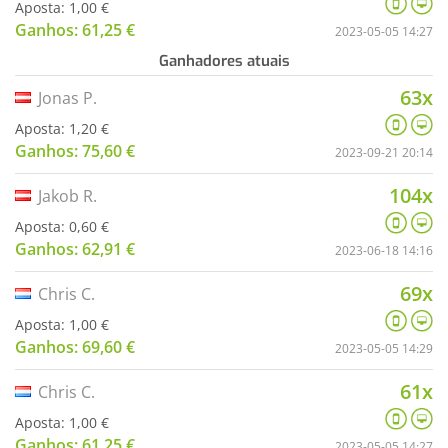
Aposta: 1,00 €
Ganhos: 61,25 €
2023-05-05 14:27
Ganhadores atuais
63x
Jonas P.
Aposta: 1,20 €
Ganhos: 75,60 €
2023-09-21 20:14
104x
Jakob R.
Aposta: 0,60 €
Ganhos: 62,91 €
2023-06-18 14:16
69x
Chris C.
Aposta: 1,00 €
Ganhos: 69,60 €
2023-05-05 14:29
61x
Chris C.
Aposta: 1,00 €
Ganhos: 61,25 €
2023-05-05 14:27