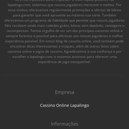
lapalingo.com, sabemos que nossos jogadores merecem o melhor. Por
esse motivo, oferecemos regularmente promoções e ofertas de bônus
para garantir que você aproveite ao máximo sua sorte. Também
oferecemos um programa de fidelidade que permite que nossos jogadores
fiéis recebam ainda mais rodadas grátis, bônus sem depósito, vantagens e
recompensas. Temos orgulho de ser um dos principais cassinos online e
sempre faremos o possível para oferecer aos nossos jogadores a melhor
experiência possível. Em nosso blog de cassino online, você também pode
encontrar dicas interessantes e truques, além de outros fatos sobre
cassinos online e jogos de cassino. Agradecemos a sua confiança e por
escolher a lapalingo.com, e estamos ansiosos para oferecer uma
experiência de jogo inesquecível.
Empresa
Cassino Online Lapalingo
Informações