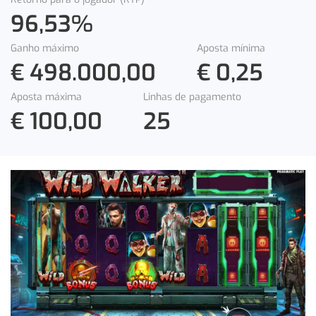
96,53
%
Ganho máximo
Aposta mínima
€ 498.000,00
€ 0,25
Aposta máxima
Linhas de pagamento
€ 100,00
25