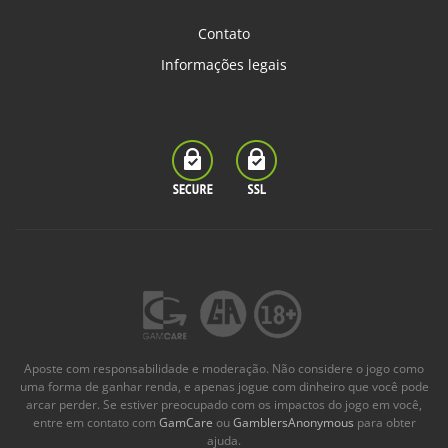
Contato
Informações legais
Aposte com responsabilidade e moderação. Não considere o jogo como
uma forma de ganhar renda, e apenas jogue com dinheiro que você pode
arcar perder. Se estiver preocupado com os impactos do jogo em você,
entre em contato com
GamCare
ou
GamblersAnonymous
para obter
ajuda.