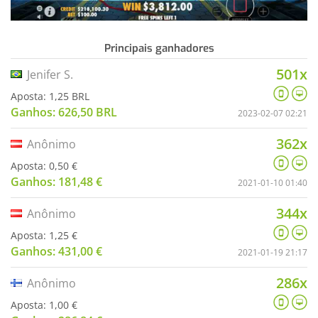
Principais ganhadores
501x
Jenifer S.
Aposta: 1,25 BRL
Ganhos: 626,50 BRL
2023-02-07 02:21
362x
Anônimo
Aposta: 0,50 €
Ganhos: 181,48 €
2021-01-10 01:40
344x
Anônimo
Aposta: 1,25 €
Ganhos: 431,00 €
2021-01-19 21:17
286x
Anônimo
Aposta: 1,00 €