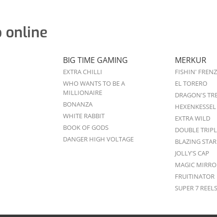
 online
BIG TIME GAMING
MERKUR
EXTRA CHILLI
FISHIN' FREN
WHO WANTS TO BE A
EL TORERO
MILLIONAIRE
DRAGON'S TR
BONANZA
HEXENKESSEL
WHITE RABBIT
EXTRA WILD
BOOK OF GODS
DOUBLE TRIP
DANGER HIGH VOLTAGE
BLAZING STAR
JOLLY'S CAP
MAGIC MIRRO
FRUITINATOR
SUPER 7 REEL