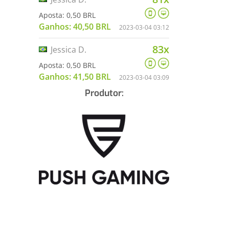
Aposta: 0,50 BRL
Ganhos: 40,50 BRL
2023-03-04 03:12
83x
Jessica D.
Aposta: 0,50 BRL
Ganhos: 41,50 BRL
2023-03-04 03:09
Produtor: