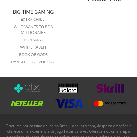
BIG TIME GAMING
EXTRA CHILLI
WHO WANTS TO BE A
MILLIONAIRE
BONANZA
WHITE RABBIT
BOOK OF GODS
DANGER HIGH VOLTAGE
O seu melhor cassino online no Brasil, lapalingo.com, desperta emoções e
oferece uma experiência de jogo incomparável. Oferecemos uma ampla
variedade de jogos de cassino online, cassino ao vivo, roleta e blackjack.