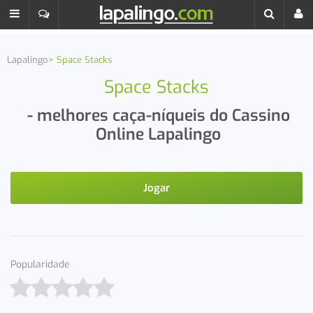
Lapalingo
Space Stacks
Space Stacks
- melhores caça-níqueis do Cassino
Online Lapalingo
Jogar
Popularidade