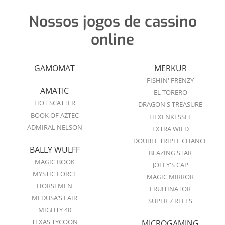
Nossos jogos de cassino
online
GAMOMAT
MERKUR
FISHIN' FRENZY
AMATIC
EL TORERO
HOT SCATTER
DRAGON'S TREASURE
BOOK OF AZTEC
HEXENKESSEL
ADMIRAL NELSON
EXTRA WILD
DOUBLE TRIPLE CHANCE
BALLY WULFF
BLAZING STAR
MAGIC BOOK
JOLLY'S CAP
MYSTIC FORCE
MAGIC MIRROR
HORSEMEN
FRUITINATOR
MEDUSA’S LAIR
SUPER 7 REELS
MIGHTY 40
TEXAS TYCOON
MICROGAMING