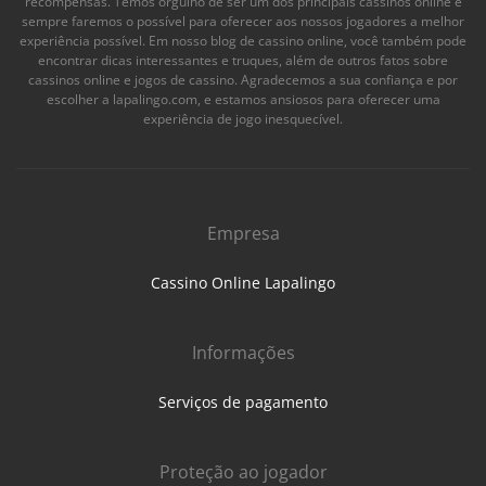
recompensas. Temos orgulho de ser um dos principais cassinos online e
sempre faremos o possível para oferecer aos nossos jogadores a melhor
experiência possível. Em nosso blog de cassino online, você também pode
encontrar dicas interessantes e truques, além de outros fatos sobre
cassinos online e jogos de cassino. Agradecemos a sua confiança e por
escolher a lapalingo.com, e estamos ansiosos para oferecer uma
experiência de jogo inesquecível.
Empresa
Cassino Online Lapalingo
Informações
Serviços de pagamento
Proteção ao jogador